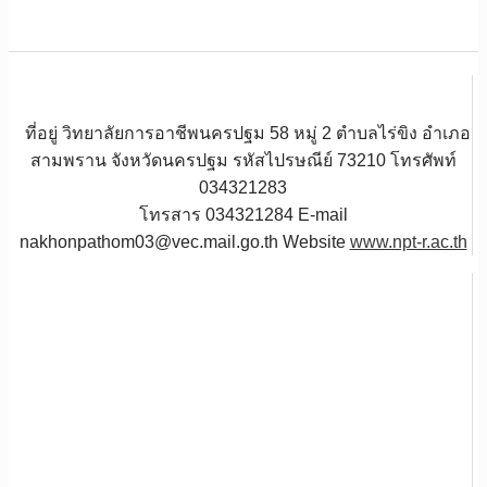
ที่อยู่ วิทยาลัยการอาชีพนครปฐม 58 หมู่ 2 ตำบลไร่ขิง อำเภอ
สามพราน จังหวัดนครปฐม รหัสไปรษณีย์ 73210 โทรศัพท์
034321283
โทรสาร 034321284 E-mail
nakhonpathom03@vec.mail.go.th Website
www.npt-r.ac.th