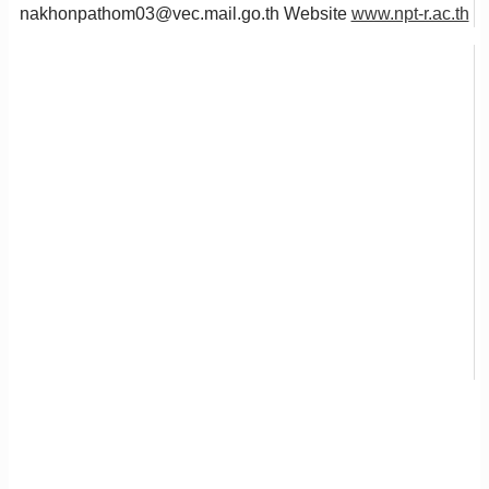
nakhonpathom03@vec.mail.go.th Website
www.npt-r.ac.th