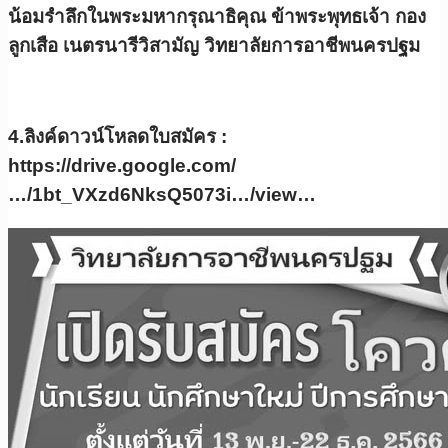
น้อมรำลึกในพระมหากรุณาธิคุณ ข้าพระพุทธเจ้า กอง
ลูกเสือ เนตรนารีวิสามัญ วิทยาลัยการอาชีพนครปฐม
4.ลิงค์ดาวน์โหลดใบสมัคร :
https://drive.google.com/
…/1bt_VXzd6NksQ5073i…/view…