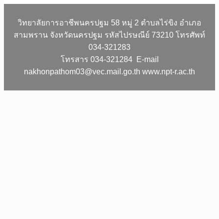
วิทยาลัยการอาชีพนครปฐม 58 หมู่ 2 ตำบลไร่ขิง อำเภอ
สามพราน จังหวัดนครปฐม รหัสไปรษณีย์ 73210 โทรศัพท์
034-321283
โทรสาร 034-321284 E-mail
nakhonpathom03@vec.mail.go.th www.npt-r.ac.th