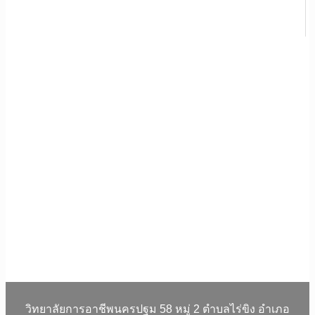
วิทยาลัยการอาชีพนครปฐม 58 หมู่ 2 ตำบลไร่ขิง อำเภอ