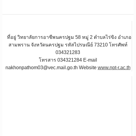
ที่อยู่ วิทยาลัยการอาชีพนครปฐม 58 หมู่ 2 ตำบลไร่ขิง อำเภอ
สามพราน จังหวัดนครปฐม รหัสไปรษณีย์ 73210 โทรศัพท์
034321283
โทรสาร 034321284 E-mail
nakhonpathom03@vec.mail.go.th Website
www.npt-r.ac.th