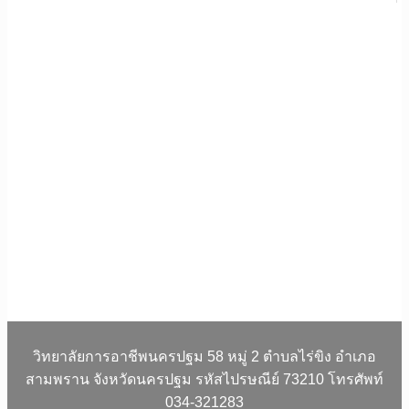
วิทยาลัยการอาชีพนครปฐม 58 หมู่ 2 ตำบลไร่ขิง อำเภอ
สามพราน จังหวัดนครปฐม รหัสไปรษณีย์ 73210 โทรศัพท์
034-321283