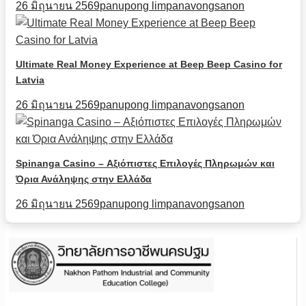
26 มิถุนายน 2569
panupong limpanavongsanon
Ultimate Real Money Experience at Beep Beep Casino for
Latvia
26 มิถุนายน 2569
panupong limpanavongsanon
Spinanga Casino – Αξιόπιστες Επιλογές Πληρωμών και
Όρια Ανάληψης στην Ελλάδα
26 มิถุนายน 2569
panupong limpanavongsanon