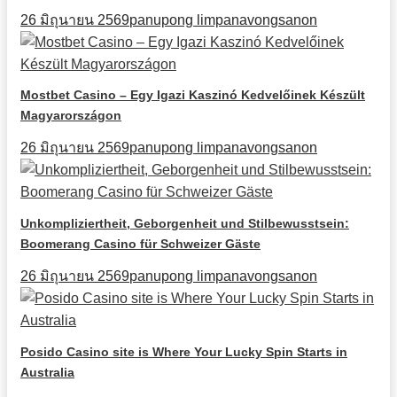
26 มิถุนายน 2569
panupong limpanavongsanon
Mostbet Casino – Egy Igazi Kaszinó Kedvelőinek Készült
Magyarországon
26 มิถุนายน 2569
panupong limpanavongsanon
Unkompliziertheit, Geborgenheit und Stilbewusstsein:
Boomerang Casino für Schweizer Gäste
26 มิถุนายน 2569
panupong limpanavongsanon
Posido Casino site is Where Your Lucky Spin Starts in
Australia