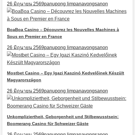
26 มิถุนายน 2569
panupong limpanavongsanon
BoaBoa Casino – Découvrez les Nouvelles Machines à
Sous en Premier en France
26 มิถุนายน 2569
panupong limpanavongsanon
Mostbet Casino – Egy Igazi Kaszinó Kedvelőinek Készült
Magyarországon
26 มิถุนายน 2569
panupong limpanavongsanon
Unkompliziertheit, Geborgenheit und Stilbewusstsein:
Boomerang Casino für Schweizer Gäste
26 มิถุนายน 2569
panupong limpanavongsanon