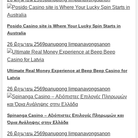
Posido Casino site is Where Your Lucky Spin Starts in
Australia
26 มิถุนายน 2569
panupong limpanavongsanon
Ultimate Real Money Experience at Beep Beep Casino for
Latvia
26 มิถุนายน 2569
panupong limpanavongsanon
Spinanga Casino – Αξιόπιστες Επιλογές Πληρωμών και
Όρια Ανάληψης στην Ελλάδα
26 มิถุนายน 2569
panupong limpanavongsanon