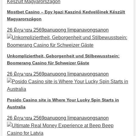
Mostbet Casino – Egy Igazi Kaszinó Kedvelőinek Készült
Magyarországon
26 มิถุนายน 2569
panupong limpanavongsanon
Unkompliziertheit, Geborgenheit und Stilbewusstsein:
Boomerang Casino für Schweizer Gäste
26 มิถุนายน 2569
panupong limpanavongsanon
Posido Casino site is Where Your Lucky Spin Starts in
Australia
26 มิถุนายน 2569
panupong limpanavongsanon