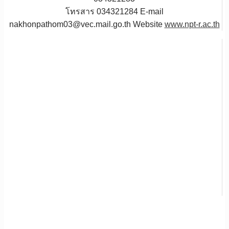
โทรสาร 034321284 E-mail
nakhonpathom03@vec.mail.go.th Website
www.npt-r.ac.th