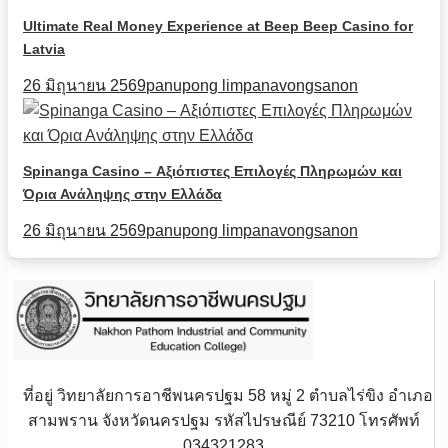
Ultimate Real Money Experience at Beep Beep Casino for
Latvia
26 มิถุนายน 2569
panupong limpanavongsanon
Spinanga Casino – Αξιόπιστες Επιλογές Πληρωμών και
Όρια Ανάληψης στην Ελλάδα
26 มิถุนายน 2569
panupong limpanavongsanon
ที่อยู่ วิทยาลัยการอาชีพนครปฐม 58 หมู่ 2 ตำบลไร่ขิง อำเภอ
สามพราน จังหวัดนครปฐม รหัสไปรษณีย์ 73210 โทรศัพท์
034321283