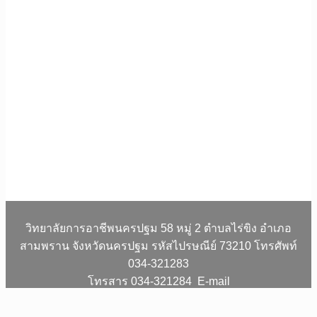
วิทยาลัยการอาชีพนครปฐม 58 หมู่ 2 ตำบลไร่ขิง อำเภอ
สามพราน จังหวัดนครปฐม รหัสไปรษณีย์ 73210 โทรศัพท์
034-321283
โทรสาร 034-321284 E-mail
nakhonpathom03@vec.mail.go.th www.npt-r.ac.th