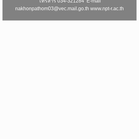
โทรสาร 034-321284 E-mail
nakhonpathom03@vec.mail.go.th www.npt-r.ac.th