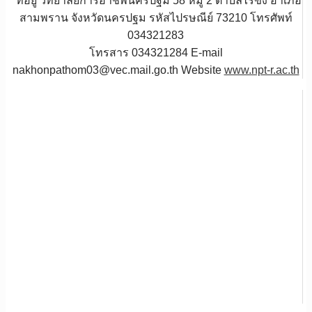
ที่อยู่ วิทยาลัยการอาชีพนครปฐม 58 หมู่ 2 ตำบลไร่ขิง อำเภอ
สามพราน จังหวัดนครปฐม รหัสไปรษณีย์ 73210 โทรศัพท์
034321283
โทรสาร 034321284 E-mail
nakhonpathom03@vec.mail.go.th Website
www.npt-r.ac.th