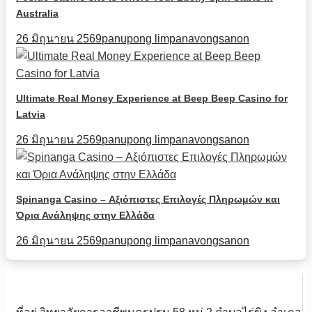
Australia
26 มิถุนายน 2569
panupong limpanavongsanon
Ultimate Real Money Experience at Beep Beep Casino for
Latvia
26 มิถุนายน 2569
panupong limpanavongsanon
Spinanga Casino – Αξιόπιστες Επιλογές Πληρωμών και
Όρια Ανάληψης στην Ελλάδα
26 มิถุนายน 2569
panupong limpanavongsanon