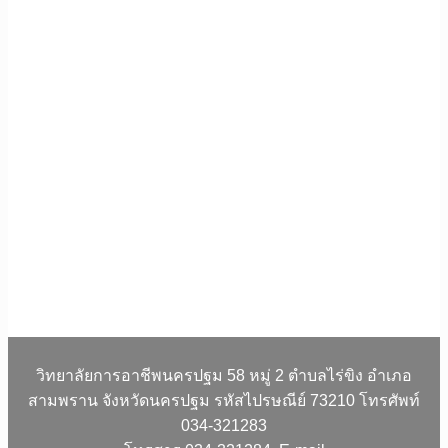
วิทยาลัยการอาชีพนครปฐม 58 หมู่ 2 ตำบลไร่ขิง อำเภอ
สามพราน จังหวัดนครปฐม รหัสไปรษณีย์ 73210 โทรศัพท์
034-321283