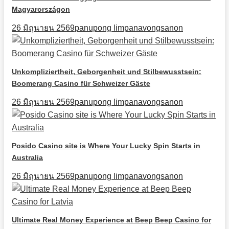
Magyarországon
26 มิถุนายน 2569
panupong limpanavongsanon
Unkompliziertheit, Geborgenheit und Stilbewusstsein:
Boomerang Casino für Schweizer Gäste
26 มิถุนายน 2569
panupong limpanavongsanon
Posido Casino site is Where Your Lucky Spin Starts in
Australia
26 มิถุนายน 2569
panupong limpanavongsanon
Ultimate Real Money Experience at Beep Beep Casino for