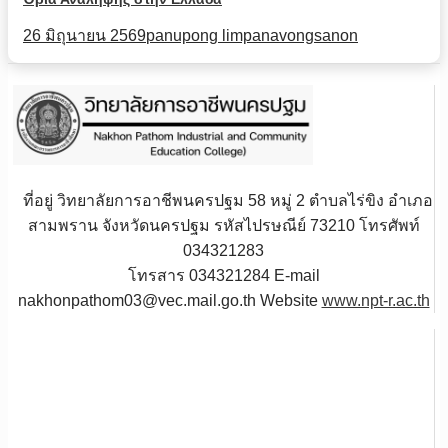
26 มิถุนายน 2569
panupong limpanavongsanon
ที่อยู่ วิทยาลัยการอาชีพนครปฐม 58 หมู่ 2 ตำบลไร่ขิง อำเภอ
สามพราน จังหวัดนครปฐม รหัสไปรษณีย์ 73210 โทรศัพท์
034321283
โทรสาร 034321284 E-mail
nakhonpathom03@vec.mail.go.th Website
www.npt-r.ac.th