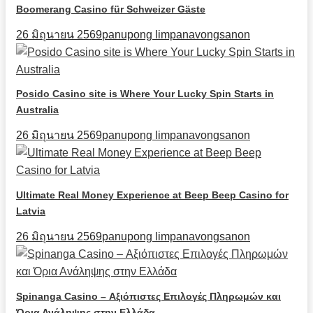
Boomerang Casino für Schweizer Gäste
26 มิถุนายน 2569
panupong limpanavongsanon
Posido Casino site is Where Your Lucky Spin Starts in
Australia
26 มิถุนายน 2569
panupong limpanavongsanon
Ultimate Real Money Experience at Beep Beep Casino for
Latvia
26 มิถุนายน 2569
panupong limpanavongsanon
Spinanga Casino – Αξιόπιστες Επιλογές Πληρωμών και
Όρια Ανάληψης στην Ελλάδα