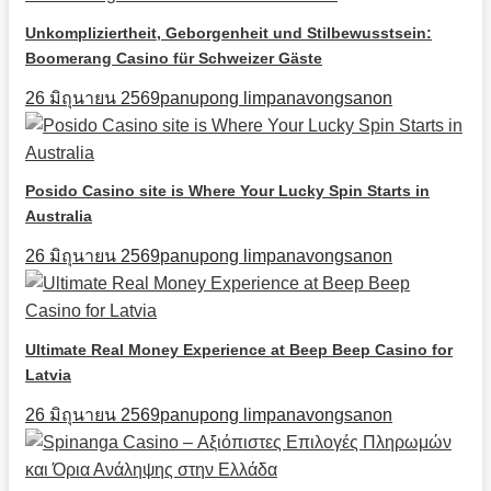
Unkompliziertheit, Geborgenheit und Stilbewusstsein:
Boomerang Casino für Schweizer Gäste
26 มิถุนายน 2569
panupong limpanavongsanon
Posido Casino site is Where Your Lucky Spin Starts in
Australia
26 มิถุนายน 2569
panupong limpanavongsanon
Ultimate Real Money Experience at Beep Beep Casino for
Latvia
26 มิถุนายน 2569
panupong limpanavongsanon