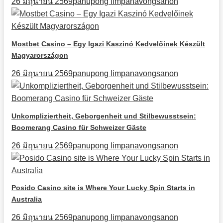
26 มิถุนายน 2569
panupong limpanavongsanon
Mostbet Casino – Egy Igazi Kaszinó Kedvelőinek Készült
Magyarországon
26 มิถุนายน 2569
panupong limpanavongsanon
Unkompliziertheit, Geborgenheit und Stilbewusstsein:
Boomerang Casino für Schweizer Gäste
26 มิถุนายน 2569
panupong limpanavongsanon
Posido Casino site is Where Your Lucky Spin Starts in
Australia
26 มิถุนายน 2569
panupong limpanavongsanon