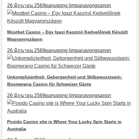
26 มิถุนายน 2569
panupong limpanavongsanon
Mostbet Casino – Egy Igazi Kaszinó Kedvelőinek Készült
Magyarországon
26 มิถุนายน 2569
panupong limpanavongsanon
Unkompliziertheit, Geborgenheit und Stilbewusstsein:
Boomerang Casino für Schweizer Gäste
26 มิถุนายน 2569
panupong limpanavongsanon
Posido Casino site is Where Your Lucky Spin Starts in
Australia