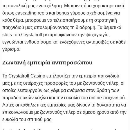
τη συνολική μας ενασχόληση. Με καινοτόμα χαρακτηριστικά
όπως cascading reels και bonus γύρους σχεδιασμένα για
κάθε θέμα, μπορούμε να τελειοποιήσουμε τη στρατηγική
παιχνιδιού μας απολαμβάνοντας τη διαδρομή. Τα θεματικά
slots του Crystalroll μεταμορφώνουν την ψυχαγωγία,
εγγυώνται ενθουσιασμό και ενδεχόμενες ανταμοιβές σε κάθε
γύρισμα.
Ζωντανή εμπειρία αντιπροσώπου
Το Crystalroll Casino εμπλουτίζει την εμπειρία παιχνιδιού
μας με τις υπέροχες προσφορές του με ζωντανούς ντίλερ, οι
οποίες λειτουργούν ως γέφυρα ανάμεσα στον δράση των
παραδοσιακών καζίνο και την ευκολία του online παιχνιδιού.
Αυτές οι καθηλωτικές εμπειρίες μας δίνουν τη δυνατότητα να
επικοινωνούμε με ζωντανούς ντίλερ σε άμεσο χρόνο από την
ευκολία του σπιτιού μας.