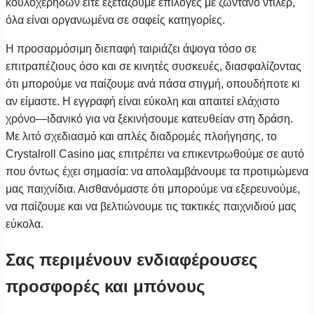
κουλοχέρηδων είτε εξετάζουμε επιλογές με ζωντανό ντίλερ,
όλα είναι οργανωμένα σε σαφείς κατηγορίες.
Η προσαρμόσιμη διεπαφή ταιριάζει άψογα τόσο σε
επιτραπέζιους όσο και σε κινητές συσκευές, διασφαλίζοντας
ότι μπορούμε να παίζουμε ανά πάσα στιγμή, οπουδήποτε κι
αν είμαστε. Η εγγραφή είναι εύκολη και απαιτεί ελάχιστο
χρόνο—ιδανικό για να ξεκινήσουμε κατευθείαν στη δράση.
Με λιτό σχεδιασμό και απλές διαδρομές πλοήγησης, το
Crystalroll Casino μας επιτρέπει να επικεντρωθούμε σε αυτό
που όντως έχει σημασία: να απολαμβάνουμε τα προτιμώμενα
μας παιχνίδια. Αισθανόμαστε ότι μπορούμε να εξερευνούμε,
να παίζουμε και να βελτιώνουμε τις τακτικές παιχνιδιού μας
εύκολα.
Σας περιμένουν ενδιαφέρουσες
προσφορές και μπόνους