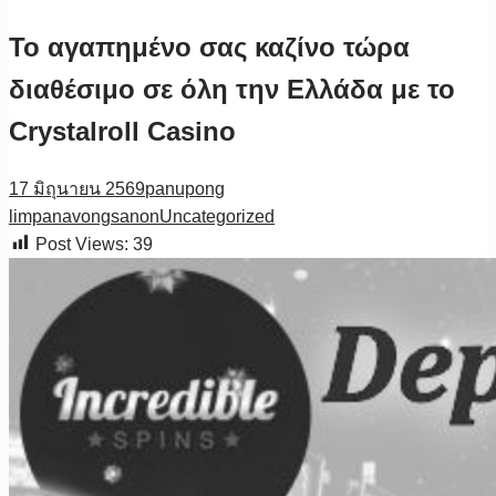
Το αγαπημένο σας καζίνο τώρα
διαθέσιμο σε όλη την Ελλάδα με το
Crystalroll Casino
17 มิถุนายน 2569
panupong
limpanavongsanon
Uncategorized
Post Views:
39