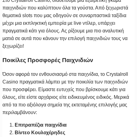
Στο Crystalroll Casino, διαθέτουμε μια εξαιρετική γκάμα
παιχνιδιών που καλύπτουν όλα τα γούστα. Από ξεχωριστά
θεματικά slots που μας οδηγούν σε συναρπαστικά ταξίδια
μέχρι μια εκπληκτική εμπειρία με live ντίλερ, υπάρχει
πραγματικά κάτι για όλους. Ας ρίξουμε μια πιο αναλυτική
ματιά σε αυτά που κάνουν την επιλογή παιχνιδιών τους να
ξεχωρίζει!
Ποικίλες Προσφορές Παιχνιδιών
Όσον αφορά τον ενθουσιασμό στα παιχνίδια, το Crystalroll
Casino πραγματικά λάμπει με την ποικιλία των παιχνιδιών
που προσφέρει. Είμαστε ευτυχείς που βρίσκουμε κάτι για
όλους, είτε είστε αρχάριος είτε ειδικευμένος ειδικός. Μερικά
από τα πιο αξιόλογα σημεία της εκτεταμένης επιλογής μας
περιλαμβάνουν:
Επιτραπέζια παιχνίδια
Βίντεο Κουλοχέρηδες