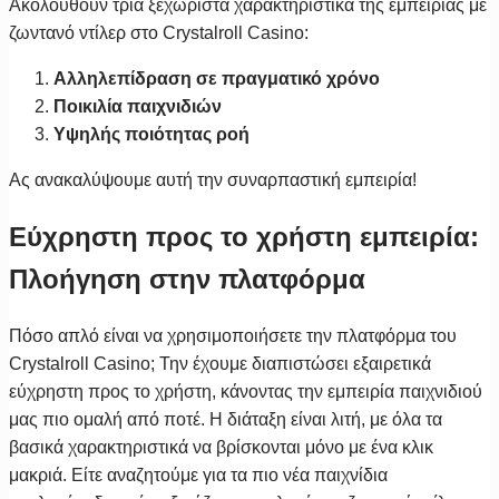
Ακολουθούν τρία ξεχωριστά χαρακτηριστικά της εμπειρίας με
ζωντανό ντίλερ στο Crystalroll Casino:
Αλληλεπίδραση σε πραγματικό χρόνο
Ποικιλία παιχνιδιών
Υψηλής ποιότητας ροή
Ας ανακαλύψουμε αυτή την συναρπαστική εμπειρία!
Εύχρηστη προς το χρήστη εμπειρία:
Πλοήγηση στην πλατφόρμα
Πόσο απλό είναι να χρησιμοποιήσετε την πλατφόρμα του
Crystalroll Casino; Την έχουμε διαπιστώσει εξαιρετικά
εύχρηστη προς το χρήστη, κάνοντας την εμπειρία παιχνιδιού
μας πιο ομαλή από ποτέ. Η διάταξη είναι λιτή, με όλα τα
βασικά χαρακτηριστικά να βρίσκονται μόνο με ένα κλικ
μακριά. Είτε αναζητούμε για τα πιο νέα παιχνίδια