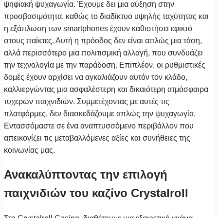
ψηφιακή ψυχαγωγία. Έχουμε δει μια αύξηση στην
προσβασιμότητα, καθώς το διαδίκτυο υψηλής ταχύτητας και
η εξάπλωση των smartphones έχουν καθιστήσει εφικτό
στους παίκτες. Αυτή η πρόοδος δεν είναι απλώς μια τάση,
αλλά περισσότερο μια πολιτισμική αλλαγή, που συνδυάζει
την τεχνολογία με την παράδοση. Επιπλέον, οι ρυθμιστικές
δομές έχουν αρχίσει να αγκαλιάζουν αυτόν τον κλάδο,
καλλιεργώντας μια ασφαλέστερη και δικαιότερη ατμόσφαιρα
τυχερών παιχνιδιών. Συμμετέχοντας με αυτές τις
πλατφόρμες, δεν διασκεδάζουμε απλώς την ψυχαγωγία.
Εντασσόμαστε σε ένα αναπτυσσόμενο περιβάλλον που
απεικονίζει τις μεταβαλλόμενες αξίες και συνήθειες της
κοινωνίας μας.
Ανακαλύπτοντας την επιλογή
παιχνιδιών του καζίνο Crystalroll