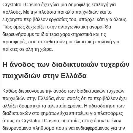
Crystalroll Casino έχει γίνει μια δημοφιλής επιλογή για
πολλούς. Με την πλούσια ποικιλία παιχνιδιών και το
εύχρηστο περιβάλλον εργασίας του, υπάρχει κάτι για όλους.
Πώς όμως ξεχωρίζει στην ανταγωνιστική αγορά; Θα
διερευνήσουμε τα ιδιαίτερα χαρακτηριστικά και τις
προσφορές που το καθιστούν μια ελκυστική επιλογή για
παίκτες σε όλη τη χώρα.
Η άνοδος των διαδικτυακών τυχερών
παιχνιδιών στην Ελλάδα
Καθώς διερευνούμε την άνοδο των διαδικτυακών τυχερών
παιχνιδιών στην Ελλάδα, είναι σαφές ότι το περιβάλλον έχει
αλλάξει δραματικά τα τελευταία χρόνια. Η αδειοδότηση των
διαδικτυακών στοιχημάτων έχει επιτρέψει για πλατφόρμες
όπως το Crystalroll Casino, οι οποίες στοχεύουν σε έναν
διευρυνόμενο πληθυσμό που είναι ενδιαφερόμενος για την