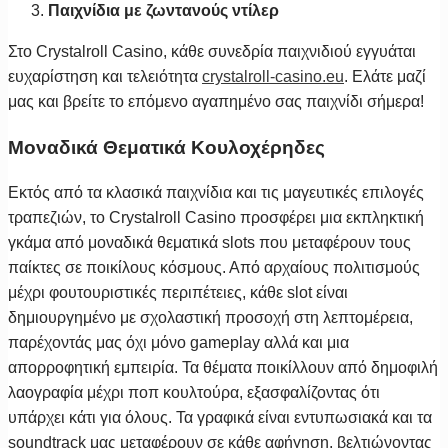
Παιχνίδια με ζωντανούς ντίλερ
Στο Crystalroll Casino, κάθε συνεδρία παιχνιδιού εγγυάται
ευχαρίστηση και τελειότητα
crystalroll-casino.eu
. Ελάτε μαζί
μας και βρείτε το επόμενο αγαπημένο σας παιχνίδι σήμερα!
Μοναδικά Θεματικά Κουλοχέρηδες
Εκτός από τα κλασικά παιχνίδια και τις μαγευτικές επιλογές
τραπεζιών, το Crystalroll Casino προσφέρει μια εκπληκτική
γκάμα από μοναδικά θεματικά slots που μεταφέρουν τους
παίκτες σε ποικίλους κόσμους. Από αρχαίους πολιτισμούς
μέχρι φουτουριστικές περιπέτειες, κάθε slot είναι
δημιουργημένο με σχολαστική προσοχή στη λεπτομέρεια,
παρέχοντάς μας όχι μόνο gameplay αλλά και μια
απορροφητική εμπειρία. Τα θέματα ποικίλλουν από δημοφιλή
λαογραφία μέχρι ποπ κουλτούρα, εξασφαλίζοντας ότι
υπάρχει κάτι για όλους. Τα γραφικά είναι εντυπωσιακά και τα
soundtrack μας μεταφέρουν σε κάθε αφήγηση, βελτιώνοντας