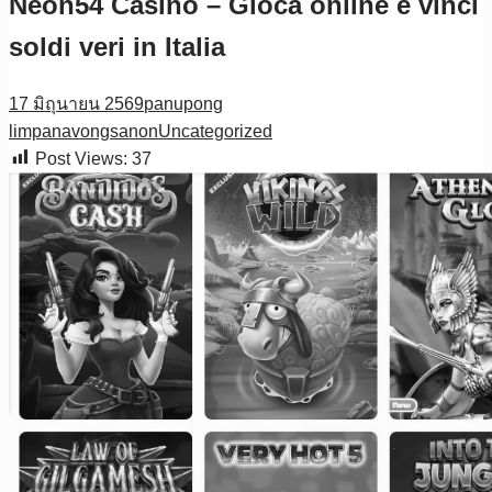
Neon54 Casino – Gioca online e vinci
soldi veri in Italia
17 มิถุนายน 2569
panupong
limpanavongsanon
Uncategorized
Post Views:
37