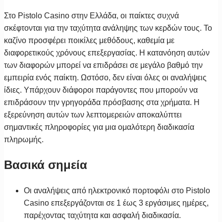
Στο Pistolo Casino στην Ελλάδα, οι παίκτες συχνά
σκέφτονται για την ταχύτητα ανάληψης των κερδών τους. Το
καζίνο προσφέρει ποικίλες μεθόδους, καθεμία με
διαφορετικούς χρόνους επεξεργασίας. Η κατανόηση αυτών
των διαφορών μπορεί να επιδράσει σε μεγάλο βαθμό την
εμπειρία ενός παίκτη. Ωστόσο, δεν είναι όλες οι αναλήψεις
ίδιες. Υπάρχουν διάφοροι παράγοντες που μπορούν να
επιδράσουν την γρηγοράδα πρόσβασης στα χρήματα. Η
εξερεύνηση αυτών των λεπτομερειών αποκαλύπτει
σημαντικές πληροφορίες για μια ομαλότερη διαδικασία
πληρωμής.
Βασικά σημεία
Οι αναλήψεις από ηλεκτρονικό πορτοφόλι στο Pistolo
Casino επεξεργάζονται σε 1 έως 3 εργάσιμες ημέρες,
παρέχοντας ταχύτητα και ασφαλή διαδικασία.