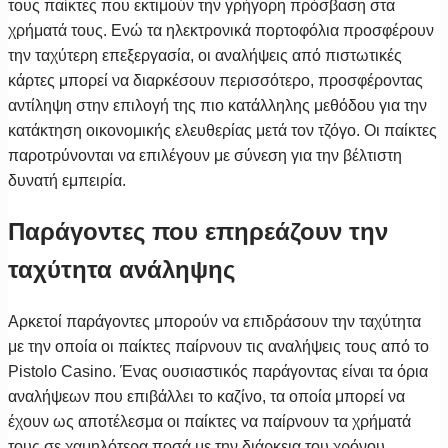
τους παίκτες που εκτιμούν την γρήγορη πρόσβαση στα
χρήματά τους. Ενώ τα ηλεκτρονικά πορτοφόλια προσφέρουν
την ταχύτερη επεξεργασία, οι αναλήψεις από πιστωτικές
κάρτες μπορεί να διαρκέσουν περισσότερο, προσφέροντας
αντίληψη στην επιλογή της πιο κατάλληλης μεθόδου για την
κατάκτηση οικονομικής ελευθερίας μετά τον τζόγο. Οι παίκτες
παροτρύνονται να επιλέγουν με σύνεση για την βέλτιστη
δυνατή εμπειρία.
Παράγοντες που επηρεάζουν την
ταχύτητα ανάληψης
Αρκετοί παράγοντες μπορούν να επιδράσουν την ταχύτητα
με την οποία οι παίκτες παίρνουν τις αναλήψεις τους από το
Pistolo Casino. Ένας ουσιαστικός παράγοντας είναι τα όρια
αναλήψεων που επιβάλλει το καζίνο, τα οποία μπορεί να
έχουν ως αποτέλεσμα οι παίκτες να παίρνουν τα χρήματά
τους σε χαμηλότερα ποσά με την διάρκεια του χρόνου.