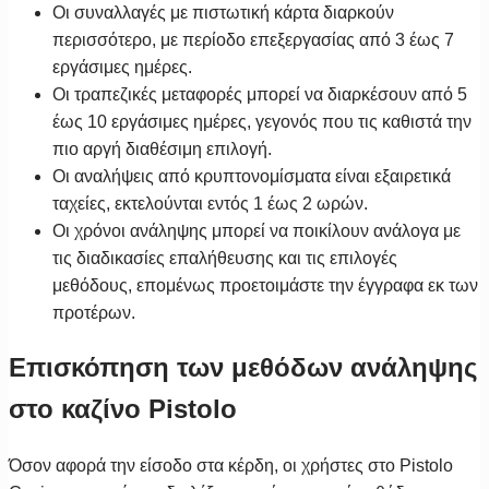
Οι συναλλαγές με πιστωτική κάρτα διαρκούν
περισσότερο, με περίοδο επεξεργασίας από 3 έως 7
εργάσιμες ημέρες.
Οι τραπεζικές μεταφορές μπορεί να διαρκέσουν από 5
έως 10 εργάσιμες ημέρες, γεγονός που τις καθιστά την
πιο αργή διαθέσιμη επιλογή.
Οι αναλήψεις από κρυπτονομίσματα είναι εξαιρετικά
ταχείες, εκτελούνται εντός 1 έως 2 ωρών.
Οι χρόνοι ανάληψης μπορεί να ποικίλουν ανάλογα με
τις διαδικασίες επαλήθευσης και τις επιλογές
μεθόδους, επομένως προετοιμάστε την έγγραφα εκ των
προτέρων.
Επισκόπηση των μεθόδων ανάληψης
στο καζίνο Pistolo
Όσον αφορά την είσοδο στα κέρδη, οι χρήστες στο Pistolo