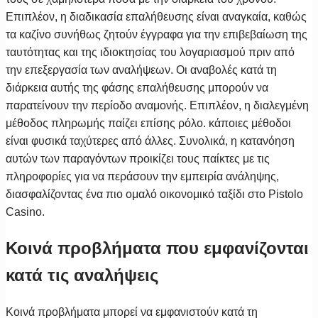
Επιπλέον, η διαδικασία επαλήθευσης είναι αναγκαία, καθώς
τα καζίνο συνήθως ζητούν έγγραφα για την επιβεβαίωση της
ταυτότητας και της ιδιοκτησίας του λογαριασμού πριν από
την επεξεργασία των αναλήψεων. Οι αναβολές κατά τη
διάρκεια αυτής της φάσης επαλήθευσης μπορούν να
παρατείνουν την περίοδο αναμονής. Επιπλέον, η διαλεγμένη
μέθοδος πληρωμής παίζει επίσης ρόλο. κάποιες μέθοδοι
είναι φυσικά ταχύτερες από άλλες. Συνολικά, η κατανόηση
αυτών των παραγόντων προικίζει τους παίκτες με τις
πληροφορίες για να περάσουν την εμπειρία ανάληψης,
διασφαλίζοντας ένα πιο ομαλό οικονομικό ταξίδι στο Pistolo
Casino.
Κοινά προβλήματα που εμφανίζονται
κατά τις αναλήψεις
Κοινά προβλήματα μπορεί να εμφανιστούν κατά τη