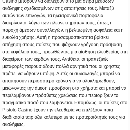
Casino μπορούν να διαλέξουν από μια σειρά μεθόδων
ανάληψης σχεδιασμένων στις απαιτήσεις τους. Μεταξύ
αυτών των επιλογών, τα ηλεκτρονικά πορτοφόλια
διακρίνονται λόγω των πλεονεκτημάτων τους, όπως η
παροχή άμεσων συναλλαγών, η βελτιωμένη ασφάλεια και η
ευκολία χρήσης. Αυτή η προσαρμοστικότητα βρίσκει
απήχηση στους παίκτες που ψάχνουν γρήγορη πρόσβαση
στα κεφάλαιά τους, προωθώντας μια αίσθηση ελευθερίας στη
διαχείριση των κερδών τους. Αντίθετα, οι τραπεζικές
μεταφορές παρουσιάζουν πολλά αρνητικά που οι χρήστες
πρέπει να λάβουν υπόψη. Αυτές οι συναλλαγές μπορεί να
απαιτήσουν περισσότερο χρόνο για να ολοκληρωθούν,
μειώνοντας την άμεση πρόσβαση στα χρήματα και μπορεί να
περιλαμβάνουν πρόσθετες χρεώσεις που περιορίζουν το
πραγματικό ποσό που λαμβάνεται. Επομένως, οι παίκτες στο
Pistolo Casino έχουν την ελευθερία να επιλέξουν ποια
διαδικασία ταιριάζει καλύτερα με τις προτεραιότητές τους για
αναλήψεις.