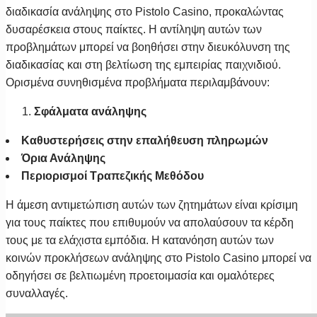
διαδικασία ανάληψης στο Pistolo Casino, προκαλώντας
δυσαρέσκεια στους παίκτες. Η αντίληψη αυτών των
προβλημάτων μπορεί να βοηθήσει στην διευκόλυνση της
διαδικασίας και στη βελτίωση της εμπειρίας παιχνιδιού.
Ορισμένα συνηθισμένα προβλήματα περιλαμβάνουν:
Σφάλματα ανάληψης
Καθυστερήσεις στην επαλήθευση πληρωμών
Όρια Ανάληψης
Περιορισμοί Τραπεζικής Μεθόδου
Η άμεση αντιμετώπιση αυτών των ζητημάτων είναι κρίσιμη
για τους παίκτες που επιθυμούν να απολαύσουν τα κέρδη
τους με τα ελάχιστα εμπόδια. Η κατανόηση αυτών των
κοινών προκλήσεων ανάληψης στο Pistolo Casino μπορεί να
οδηγήσει σε βελτιωμένη προετοιμασία και ομαλότερες
συναλλαγές.