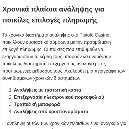
Χρονικά πλαίσια ανάληψης για
ποικίλες επιλογές πληρωμής
Τα χρονικά διαστήματα ανάληψης στο Pistolo Casino
ποικίλλουν ουσιαστικά σύμφωνα με την προτιμώμενη
επιλογή πληρωμής. Οι παίκτες που επιθυμούν να
εξαργυρώσουν τα κέρδη τους μπορούν να αναμένουν
ποικίλους διαστήματα επεξεργασίας ανάλογα με τις
προτιμώμενες μεθόδους τους. Ακολουθεί μια περιγραφή των
συνηθισμένων χρονικών διαστημάτων:
Αναλήψεις με πιστωτική κάρτα
Επεξεργασία ηλεκτρονικού πορτοφολιού
Τραπεζική μεταφορά
Αναλήψεις από κρυπτονομίσματα
Η αντίληψη αυτών των χρονικών πλαισίων είναι αναγκαία για