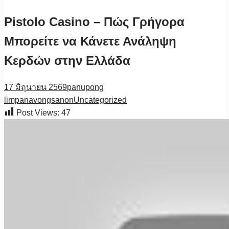
Pistolo Casino – Πώς Γρήγορα
Μπορείτε να Κάνετε Ανάληψη
Κερδών στην Ελλάδα
17 มิถุนายน 2569
panupong
limpanavongsanon
Uncategorized
Post Views:
47