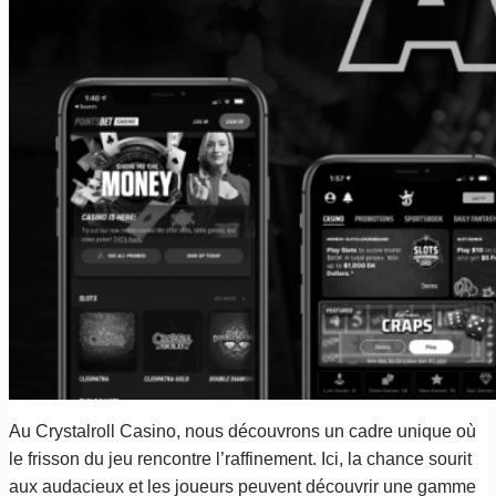
Au Crystalroll Casino, nous découvrons un cadre unique où
le frisson du jeu rencontre l’raffinement. Ici, la chance sourit
aux audacieux et les joueurs peuvent découvrir une gamme