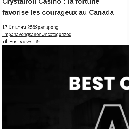
Crystalroll Casino : la fortune
favorise les courageux au Canada
17 มิถุนายน 2569
panupong
limpanavongsanon
Uncategorized
Post Views:
69