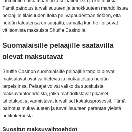
tarkoitettu edistämään pikaiset talletuksia ja kotiutuksia.
Tämä painotus turvallisuuteen ja tehokkuuteen mahdollistaa
pelaajille tilaisuuden iloita pelivapaudestaan tietäen, että
heidän taloutensa on suojattu, samalla kun he iloitsevat
välittömistä maksuista Shuffle Casinolla.
Suomalaisille pelaajille saatavilla
olevat maksutavat
Shuffle Casinon suomalaisille pelaajille tarjolla olevat
maksutavat ovat vaihtelevia ja mukautettuja heidän
tarpeisiinsa. Pelaajat voivat valikoida suosituista
maksuvaihtoehdoista, jotka mahdollistavat pikaiset
talletukset ja varmistavat turvalliset kotiutusprosessit. Tämä
painotus mukavuuteen ja turvallisuuteen parantaa yleistä
pelikokemusta.
Suositut maksuvaihtoehdot