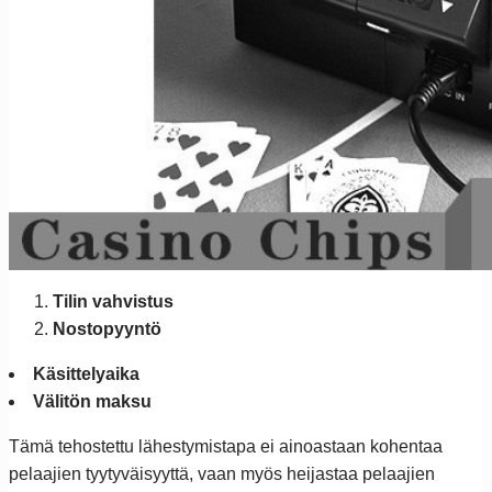
Tilin vahvistus
Nostopyyntö
Käsittelyaika
Välitön maksu
Tämä tehostettu lähestymistapa ei ainoastaan kohentaa
pelaajien tyytyväisyyttä, vaan myös heijastaa pelaajien