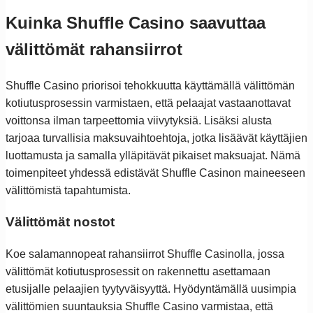
Kuinka Shuffle Casino saavuttaa
välittömät rahansiirrot
Shuffle Casino priorisoi tehokkuutta käyttämällä välittömän
kotiutusprosessin varmistaen, että pelaajat vastaanottavat
voittonsa ilman tarpeettomia viivytyksiä. Lisäksi alusta
tarjoaa turvallisia maksuvaihtoehtoja, jotka lisäävät käyttäjien
luottamusta ja samalla ylläpitävät pikaiset maksuajat. Nämä
toimenpiteet yhdessä edistävät Shuffle Casinon maineeseen
välittömistä tapahtumista.
Välittömät nostot
Koe salamannopeat rahansiirrot Shuffle Casinolla, jossa
välittömät kotiutusprosessit on rakennettu asettamaan
etusijalle pelaajien tyytyväisyyttä. Hyödyntämällä uusimpia
välittömien suuntauksia Shuffle Casino varmistaa, että