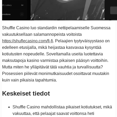
Shuffle Casino luo standardin nettipelaamiselle Suomessa
vakuutuksellaan salamannopeista voitoista
https://shuflecasino.com/fi-fi
. Pelaajien tyytyväisyystaso on
edelleen etusijalla, mikä heijastaa kasvavaa kysyntää
kotiutusten nopeudelle. Soveltamalla useita luotettavia
maksutapoja kasino varmistaa pikaisen pääsyn voittoihin.
Mutta miten he ylläpitävät tätä vauhtia ja turvallisuutta?
Prosessien piilevät monimutkaisuudet osoittavat muutakin
kuin vain pikaisia tapahtumia.
Keskeiset tiedot
Shuffle Casino mahdollistaa pikaiset kotiutukset, mikä
vakuuttaa, että pelaajat saavat voittonsa heti