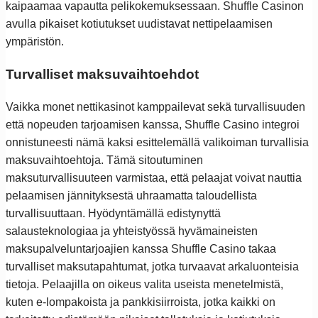
kaipaamaa vapautta pelikokemuksessaan. Shuffle Casinon
avulla pikaiset kotiutukset uudistavat nettipelaamisen
ympäristön.
Turvalliset maksuvaihtoehdot
Vaikka monet nettikasinot kamppailevat sekä turvallisuuden
että nopeuden tarjoamisen kanssa, Shuffle Casino integroi
onnistuneesti nämä kaksi esittelemällä valikoiman turvallisia
maksuvaihtoehtoja. Tämä sitoutuminen
maksuturvallisuuteen varmistaa, että pelaajat voivat nauttia
pelaamisen jännityksestä uhraamatta taloudellista
turvallisuuttaan. Hyödyntämällä edistynyttä
salausteknologiaa ja yhteistyössä hyvämaineisten
maksupalveluntarjoajien kanssa Shuffle Casino takaa
turvalliset maksutapahtumat, jotka turvaavat arkaluonteisia
tietoja. Pelaajilla on oikeus valita useista menetelmistä,
kuten e-lompakoista ja pankkisiirroista, jotka kaikki on