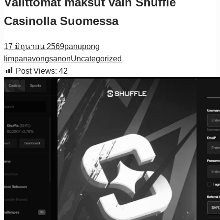
Välittömät maksut vain Shuffle
Casinolla Suomessa
17 มิถุนายน 2569
panupong
limpanavongsanon
Uncategorized
Post Views:
42