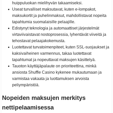
huippuluokan mielihyvän takaamiseksi.
Useat turvalliset maksutavat, kuten e-lompakot,
maksukortit ja puhelinmaksut, mahdollistavat nopeita
tapahtumia suomalaisille pelaajille.
Edistynyt teknologia ja automaattiset järjestelmät
virtaviivaistavat nostoprosessia, lyhentävät viiveitä ja
tehostavat pelaajakokemusta.
Luotettavat turvatoimenpiteet, kuten SSL-suojaukset ja
kaksivaiheinen varmennus, takaa luotettavat
tapahtumat ja nopeuttavat maksujen käsittelyä.
Tauoton käyttäjäpalaute on prioriteettina, minkä
ansiosta Shuffle Casino kykenee mukautumaan ja
varmistaa vakaata ja luottamuksen arvoista
peliympäristöä.
Nopeiden maksujen merkitys
nettipelaamisessa