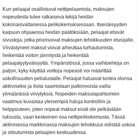
Kun pelaajat osallistuvat nettipelaamista, maksujen
nopeudesta tulee ratkaiseva tekijä heidän
kokonaisvaltaisessa pelikokemuksessaan. Itsenäisyyden
kaipuun ohjaaessa heidän päätöksiään, pelaajat etsivät
sivustoja, jotka priorisoivat maksujen tehokkuuden etusijalle.
Viivästyneet maksut voivat aiheuttaa turhautumista,
heikentää voiton jännitystä ja heikentää
pelaajatyytyväisyyttä. Ympäristössä, jossa vaihtoehtoja on
paljon, kyky käyttää voittoja nopeasti voi määrittää
uskollisuuden pelialustalle. Pelaajat haluavat tuntea olonsa
aktiiviseksi ja iloita saamistaan palkinnoista vailla
ylimääräisiä viivytyksiä. Nopeiden maksutapahtumien
vaatimus kuvastaa yleisempiä haluja kontrolliin ja
helppouteen, joten nopeat maksut eivät ole pelkästään
luksusta, vaan keskeinen osa nettipelikokemusta. Tässä
aktiivisessa markkinassa maksujen tehokkuus edistää uskoa
ja sitoutumista pelaajien keskuudessa.