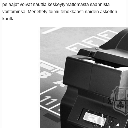
pelaajat voivat nauttia keskeytymättömästä saannista
voittoihinsa. Menettely toimii tehokkaasti näiden askelten
kautta: