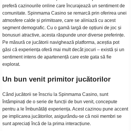
preferă cazinourile online care încurajează un sentiment de
comunitate. Spinmama Casino se remarcă prin oferirea unei
atmosfere calde și primitoare, care se aliniază cu acest
segment demografic. Cu o gamă largă de opțiuni de joc și
bonusuri atractive, acesta răspunde unor diverse preferințe.
Pe măsură ce jucătorii navighează platforma, aceștia pot
găsi că experiența oferă mai mult decât jocuri – există și un
sentiment intens de apartenență care este gata să fie
explorat.
Un bun venit primitor jucătorilor
Când jucătorii se înscriu la Spinmama Casino, sunt
întâmpinați de o serie de funcții de bun venit, concepute
pentru a le îmbunătăți experiența. Acest cazinou pune accent
pe implicarea jucătorilor, asigurându-se că noii membri se
sunt apreciați încă de la prima interacțiune.