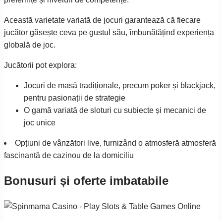
Această varietate variată de jocuri garantează că fiecare
jucător găsește ceva pe gustul său, îmbunătățind experiența
globală de joc.
Jucătorii pot explora:
Jocuri de masă tradiționale, precum poker și blackjack,
pentru pasionații de strategie
O gamă variată de sloturi cu subiecte și mecanici de
joc unice
Opțiuni de vânzători live, furnizând o atmosferă atmosferă
fascinantă de cazinou de la domiciliu
Bonusuri și oferte imbatabile