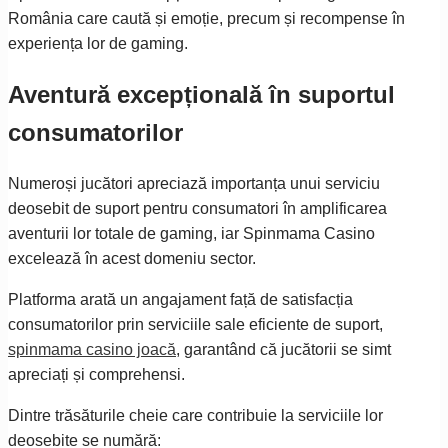
România care caută și emoție, precum și recompense în
experiența lor de gaming.
Aventură excepțională în suportul
consumatorilor
Numeroși jucători apreciază importanța unui serviciu
deosebit de suport pentru consumatori în amplificarea
aventurii lor totale de gaming, iar Spinmama Casino
excelează în acest domeniu sector.
Platforma arată un angajament față de satisfacția
consumatorilor prin serviciile sale eficiente de suport,
spinmama casino joacă
, garantând că jucătorii se simt
apreciați și comprehensi.
Dintre trăsăturile cheie care contribuie la serviciile lor
deosebite se numără: