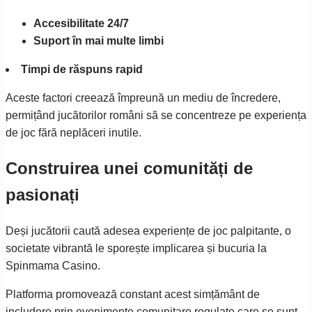
Accesibilitate 24/7
Suport în mai multe limbi
Timpi de răspuns rapid
Aceste factori creează împreună un mediu de încredere,
permițând jucătorilor români să se concentreze pe experiența
de joc fără neplăceri inutile.
Construirea unei comunități de
pasionați
Deși jucătorii caută adesea experiențe de joc palpitante, o
societate vibrantă le sporește implicarea și bucuria la
Spinmama Casino.
Platforma promovează constant acest simțământ de
includere prin evenimente comunitare regulate care se sunt