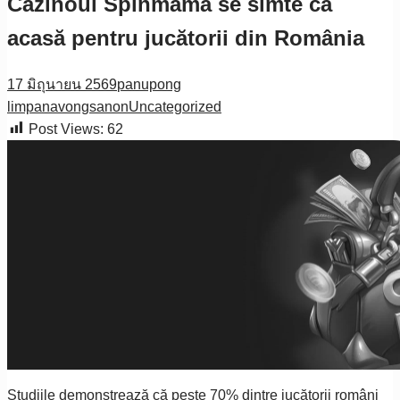
Cazinoul Spinmama se simte ca
acasă pentru jucătorii din România
17 มิถุนายน 2569
panupong
limpanavongsanon
Uncategorized
Post Views:
62
Studiile demonstrează că peste 70% dintre jucătorii români