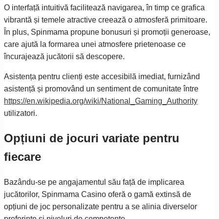
O interfață intuitivă facilitează navigarea, în timp ce grafica
vibrantă și temele atractive creează o atmosferă primitoare.
În plus, Spinmama propune bonusuri și promoții generoase,
care ajută la formarea unei atmosfere prietenoase ce
încurajează jucătorii să descopere.
Asistența pentru clienți este accesibilă imediat, furnizând
asistență și promovând un sentiment de comunitate între
https://en.wikipedia.org/wiki/National_Gaming_Authority
utilizatori.
Opțiuni de jocuri variate pentru
fiecare
Bazându-se pe angajamentul său față de implicarea
jucătorilor, Spinmama Casino oferă o gamă extinsă de
opțiuni de joc personalizate pentru a se alinia diverselor
preferințe și niveluri de competențe.