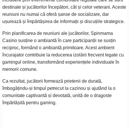
destinate și jucătorilor începători, cât și celor veterani. Aceste
reuniuni nu numai că oferă șanse de socializare, dar
ușurează și împărtășirea de informații și discuțiile strategice.
Prin planificarea de reuniuni ale jucătorilor, Spinmama
Casino susține o ambiantă în care participanții se susțin
reciproc, formând o ambiantă primitoare. Acest ambient
încurajator contribuie la reducerea izolării frecvent legate cu
gamingul online, transformând experiențele individuale în
memorii comune.
Ca rezultat, jucătorii formează prietenii de durată,
îmbogățindu-și timpul petrecut la cazinou și ajutând la o
comunitate captivantă și devotată, unită de o dragoste
împărtășită pentru gaming.