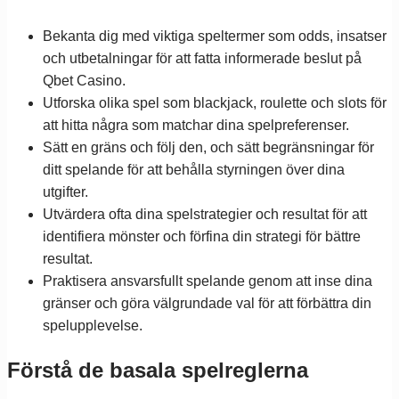
Bekanta dig med viktiga speltermer som odds, insatser
och utbetalningar för att fatta informerade beslut på
Qbet Casino.
Utforska olika spel som blackjack, roulette och slots för
att hitta några som matchar dina spelpreferenser.
Sätt en gräns och följ den, och sätt begränsningar för
ditt spelande för att behålla styrningen över dina
utgifter.
Utvärdera ofta dina spelstrategier och resultat för att
identifiera mönster och förfina din strategi för bättre
resultat.
Praktisera ansvarsfullt spelande genom att inse dina
gränser och göra välgrundade val för att förbättra din
spelupplevelse.
Förstå de basala spelreglerna