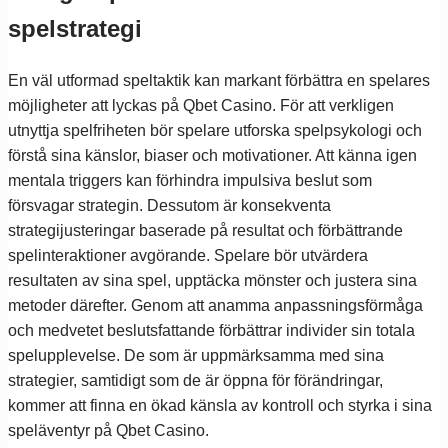
spelstrategi
En väl utformad speltaktik kan markant förbättra en spelares
möjligheter att lyckas på Qbet Casino. För att verkligen
utnyttja spelfriheten bör spelare utforska spelpsykologi och
förstå sina känslor, biaser och motivationer. Att känna igen
mentala triggers kan förhindra impulsiva beslut som
försvagar strategin. Dessutom är konsekventa
strategijusteringar baserade på resultat och förbättrande
spelinteraktioner avgörande. Spelare bör utvärdera
resultaten av sina spel, upptäcka mönster och justera sina
metoder därefter. Genom att anamma anpassningsförmåga
och medvetet beslutsfattande förbättrar individer sin totala
spelupplevelse. De som är uppmärksamma med sina
strategier, samtidigt som de är öppna för förändringar,
kommer att finna en ökad känsla av kontroll och styrka i sina
speläventyr på Qbet Casino.