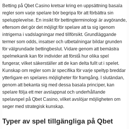
Betting på Qbet Casino kretsar kring en uppsättning basala
regler som varje spelare bör begripa för att förbättra sin
spelupplevelse. En insikt för bettingterminologi är avgörande,
eftersom det gör det möjligt för spelare att ta sig igenom
intrigerna i vadslagningar med tillförsikt. Grundläggande
termer som odds, insatser och utbetalningar bildar grunden
för välgrundade bettingbeslut. Vidare genom att bemästra
spelmekanik kan för individer att förstå hur olika spel
fungerar, vilket säkerställer att de kan delta fullt ut i spelet.
Kunskap om regler som är specifika för varje speltyp breddar
ytterligare en spelares möjligheter för framgång. I slutändan,
genom att bekanta sig med dessa basala principer, kan
spelare följa ett mer avslappnat och underhållande
spelavspel på Qbet Casino, vilket avslöjar möjligheten om
seger med strategisk kunskap.
Typer av spel tillgängliga på Qbet