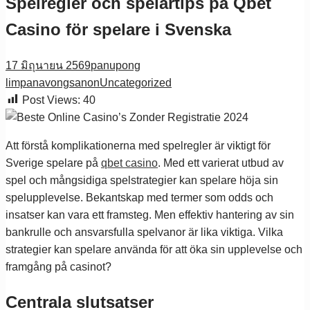
Spelregler och spelartips på Qbet
Casino för spelare i Svenska
17 มิถุนายน 2569
panupong
limpanavongsanon
Uncategorized
Post Views:
40
Att förstå komplikationerna med spelregler är viktigt för
Sverige spelare på
qbet casino
. Med ett varierat utbud av
spel och mångsidiga spelstrategier kan spelare höja sin
spelupplevelse. Bekantskap med termer som odds och
insatser kan vara ett framsteg. Men effektiv hantering av sin
bankrulle och ansvarsfulla spelvanor är lika viktiga. Vilka
strategier kan spelare använda för att öka sin upplevelse och
framgång på casinot?
Centrala slutsatser