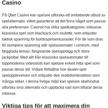
Casino
På Qbet Casino kan spelare utforska ett omfattande utbud av
spelalternativ, vilket garanterar att det finns något som passar
alla preferenser. Casinot har olika spelkategorier, inklusive
klassiska spel som blackjack och roulette, som erbjuder
taktisk spänning för bordsspelsentusiaster. För de som dras
till slumpens spänning står spelautomater i centrum, med
färgglada teman, fängslande spelupplägg och stora
jackpottar. Med allt från klassiska spelautomater till
toppmoderna videoslots kan spelare enkelt hitta spel som
passar deras stil. Vidare förbättrar live dealer-spel
spelupplevelsen och erbjuder den realtidsinteraktion som
många söker. I denna livliga miljö kan spelare obehindrat
utforska sina alternativ och upptäcka vad som tilltalar deras
intresse.
Viktiga tips för att maximera din