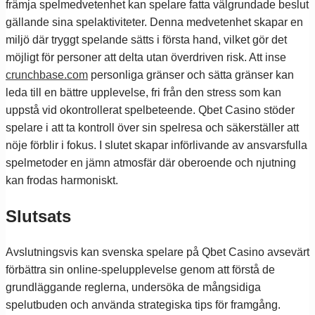
främja spelmedvetenhet kan spelare fatta välgrundade beslut
gällande sina spelaktiviteter. Denna medvetenhet skapar en
miljö där tryggt spelande sätts i första hand, vilket gör det
möjligt för personer att delta utan överdriven risk. Att inse
crunchbase.com
personliga gränser och sätta gränser kan
leda till en bättre upplevelse, fri från den stress som kan
uppstå vid okontrollerat spelbeteende. Qbet Casino stöder
spelare i att ta kontroll över sin spelresa och säkerställer att
nöje förblir i fokus. I slutet skapar införlivande av ansvarsfulla
spelmetoder en jämn atmosfär där oberoende och njutning
kan frodas harmoniskt.
Slutsats
Avslutningsvis kan svenska spelare på Qbet Casino avsevärt
förbättra sin online-spelupplevelse genom att förstå de
grundläggande reglerna, undersöka de mångsidiga
spelutbuden och använda strategiska tips för framgång.