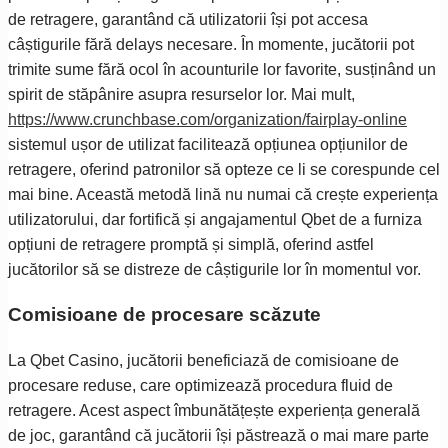
de retragere, garantând că utilizatorii își pot accesa
câștigurile fără delays necesare. În momente, jucătorii pot
trimite sume fără ocol în acounturile lor favorite, susținând un
spirit de stăpânire asupra resurselor lor. Mai mult,
https://www.crunchbase.com/organization/fairplay-online
sistemul ușor de utilizat facilitează opțiunea opțiunilor de
retragere, oferind patronilor să opteze ce li se corespunde cel
mai bine. Această metodă lină nu numai că crește experiența
utilizatorului, dar fortifică și angajamentul Qbet de a furniza
opțiuni de retragere promptă și simplă, oferind astfel
jucătorilor să se distreze de câștigurile lor în momentul vor.
Comisioane de procesare scăzute
La Qbet Casino, jucătorii beneficiază de comisioane de
procesare reduse, care optimizează procedura fluid de
retragere. Acest aspect îmbunătățește experiența generală
de joc, garantând că jucătorii își păstrează o mai mare parte