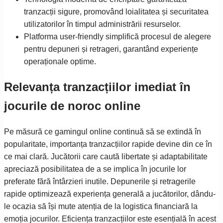
tranzacții sigure, promovând loialitatea și securitatea
utilizatorilor în timpul administrării resurselor.
Platforma user-friendly simplifică procesul de alegere
pentru depuneri și retrageri, garantând experiențe
operaționale optime.
Relevanța tranzacțiilor imediat în
jocurile de noroc online
Pe măsură ce gamingul online continuă să se extindă în
popularitate, importanța tranzacțiilor rapide devine din ce în
ce mai clară. Jucătorii care caută libertate și adaptabilitate
apreciază posibilitatea de a se implica în jocurile lor
preferate fără întârzieri inutile. Depunerile și retragerile
rapide optimizează experiența generală a jucătorilor, dându-
le ocazia să își mute atenția de la logistica financiară la
emoția jocurilor. Eficiența tranzacțiilor este esențială în acest