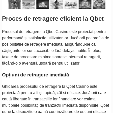
Proces de retragere eficient la Qbet
Procesul de retragere la Qbet Casino este proiectat pentru
performanță și satisfacția utilizatorilor. Jucătorii pot profita de
posibilitățile de retragere imediată, asigurându-se că
câștigurile lor sunt accesibile fără delays inutile. În plus,
taxele de procesare minime sporesc interesul retragerii,
făcând-o o aventură ușoară pentru utilizatori.
Opțiuni de retragere imediată
Ghidarea procesului de retragere la Qbet Casino este
proiectată pentru a fi și rapidă, cât și eficace. Jucătorii care
caută libertate în tranzacțiile lor financiare vor estima
multiplele posibilități de tranzacții imediată disponibile. Qbet
pune la dispoziție o gamă cuprinzătoare de opțiuni eficace