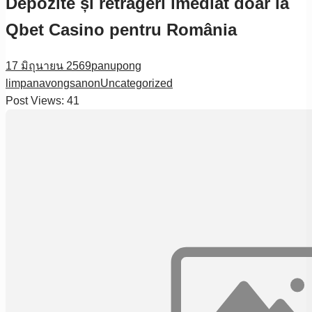
Depozite și retrageri imediat doar la
Qbet Casino pentru România
17 มิถุนายน 2569
panupong
limpanavongsanon
Uncategorized
Post Views:
41