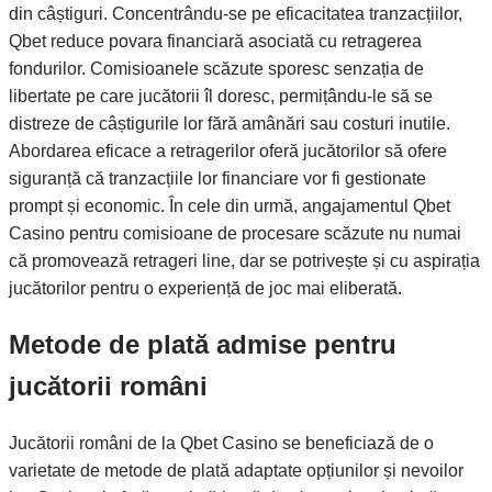
din câștiguri. Concentrându-se pe eficacitatea tranzacțiilor,
Qbet reduce povara financiară asociată cu retragerea
fondurilor. Comisioanele scăzute sporesc senzația de
libertate pe care jucătorii îl doresc, permițându-le să se
distreze de câștigurile lor fără amânări sau costuri inutile.
Abordarea eficace a retragerilor oferă jucătorilor să ofere
siguranță că tranzacțiile lor financiare vor fi gestionate
prompt și economic. În cele din urmă, angajamentul Qbet
Casino pentru comisioane de procesare scăzute nu numai
că promovează retrageri line, dar se potrivește și cu aspirația
jucătorilor pentru o experiență de joc mai eliberată.
Metode de plată admise pentru
jucătorii români
Jucătorii români de la Qbet Casino se beneficiază de o
varietate de metode de plată adaptate opțiunilor și nevoilor