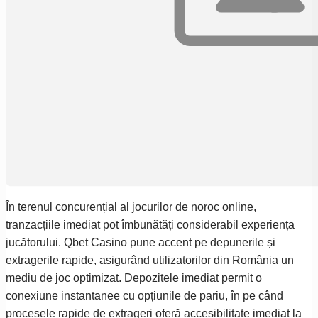
În terenul concurențial al jocurilor de noroc online,
tranzacțiile imediat pot îmbunătăți considerabil experiența
jucătorului. Qbet Casino pune accent pe depunerile și
extragerile rapide, asigurând utilizatorilor din România un
mediu de joc optimizat. Depozitele imediat permit o
conexiune instantanee cu opțiunile de pariu, în pe când
procesele rapide de extrageri oferă accesibilitate imediat la