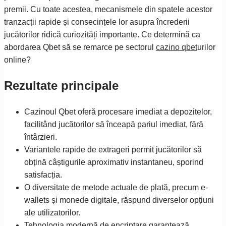
premii. Cu toate acestea, mecanismele din spatele acestor
tranzacții rapide și consecințele lor asupra încrederii
jucătorilor ridică curiozități importante. Ce determină ca
abordarea Qbet să se remarce pe sectorul
cazino qbet
urilor
online?
Rezultate principale
Cazinoul Qbet oferă procesare imediat a depozitelor,
facilitând jucătorilor să înceapă pariul imediat, fără
întârzieri.
Variantele rapide de extrageri permit jucătorilor să
obțină câștigurile aproximativ instantaneu, sporind
satisfacția.
O diversitate de metode actuale de plată, precum e-
wallets și monede digitale, răspund diverselor opțiuni
ale utilizatorilor.
Tehnologia modernă de encriptare garantează