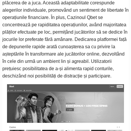
plăcerea de a juca. Această adaptabilitate corespunde
alegerilor individuale, promovând un sentiment de libertate în
operațiunile financiare. În plus, Cazinoul Qbet se
concentrează pe rapiditatea operațiunilor, având majoritatea
plăților efectuate pe loc, permițând jucătorilor să se dedice în
jocurile lor preferate fără amânare. Dedicarea platformei față
de depunerile rapide arată cunoașterea sa cu privire la
așteptările în transformare ale jucătorilor online, dezvoltând
în cele din urmă un ambient lin și agreabil. Utilizatorii
prețuiesc posibilitatea de a-și alimenta rapid conturile,
deschizând noi posibilități de distracție și participare.