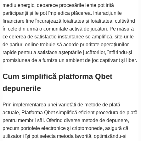
mediu energic, deoarece procesările lente pot irită
participanții și le pot împiedica plăcerea. Interacțiunile
financiare line încurajează loialitatea și loialitatea, cultivând
în cele din urmă o comunitate activă de jucători. Pe măsură
ce cererea de satisfacție instantanee se amplifică, site-urile
de pariuri online trebuie să acorde prioritate operațiunilor
rapide pentru a satisface așteptările jucătorilor, întărindu-și
promisiunea de a furniza un ambient de joc captivant și liber.
Cum simplifică platforma Qbet
depunerile
Prin implementarea unei varietăți de metode de plată
actuale, Platforma Qbet simplifică eficient procedura de plată
pentru membrii săi. Oferind diverse metode de depunere,
precum portofele electronice și criptomonede, asigură că
utilizatorii își pot selecta metoda favorită, optimizându-și