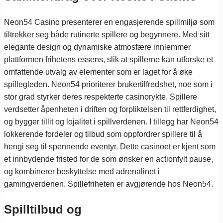
Neon54 Casino presenterer en engasjerende spillmiljø som
tiltrekker seg både rutinerte spillere og begynnere. Med sitt
elegante design og dynamiske atmosfære innlemmer
plattformen frihetens essens, slik at spillerne kan utforske et
omfattende utvalg av elementer som er laget for å øke
spillegleden. Neon54 prioriterer brukertilfredshet, noe som i
stor grad styrker deres respekterte casinorykte. Spillere
verdsetter åpenheten i driften og forpliktelsen til rettferdighet,
og bygger tillit og lojalitet i spillverdenen. I tillegg har Neon54
lokkerende fordeler og tilbud som oppfordrer spillere til å
hengi seg til spennende eventyr. Dette casinoet er kjent som
et innbydende fristed for de som ønsker en actionfylt pause,
og kombinerer beskyttelse med adrenalinet i
gamingverdenen. Spillefriheten er avgjørende hos Neon54.
Spilltilbud og