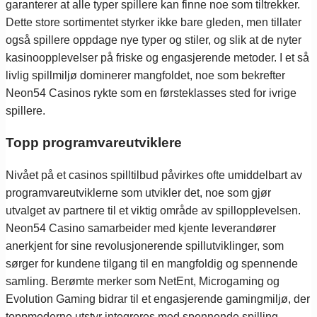
garanterer at alle typer spillere kan finne noe som tiltrekker.
Dette store sortimentet styrker ikke bare gleden, men tillater
også spillere oppdage nye typer og stiler, og slik at de nyter
kasinoopplevelser på friske og engasjerende metoder. I et så
livlig spillmiljø dominerer mangfoldet, noe som bekrefter
Neon54 Casinos rykte som en førsteklasses sted for ivrige
spillere.
Topp programvareutviklere
Nivået på et casinos spilltilbud påvirkes ofte umiddelbart av
programvareutviklerne som utvikler det, noe som gjør
utvalget av partnere til et viktig område av spillopplevelsen.
Neon54 Casino samarbeider med kjente leverandører
anerkjent for sine revolusjonerende spillutviklinger, som
sørger for kundene tilgang til en mangfoldig og spennende
samling. Berømte merker som NetEnt, Microgaming og
Evolution Gaming bidrar til et engasjerende gamingmiljø, der
toppmoderne utstyr integreres med spennende spilling.