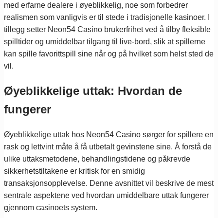
med erfarne dealere i øyeblikkelig, noe som forbedrer
realismen som vanligvis er til stede i tradisjonelle kasinoer. I
tillegg setter Neon54 Casino brukerfrihet ved å tilby fleksible
spilltider og umiddelbar tilgang til live-bord, slik at spillerne
kan spille favorittspill sine når og på hvilket som helst sted de
vil.
Øyeblikkelige uttak: Hvordan de
fungerer
Øyeblikkelige uttak hos Neon54 Casino sørger for spillere en
rask og lettvint måte å få utbetalt gevinstene sine. Å forstå de
ulike uttaksmetodene, behandlingstidene og påkrevde
sikkerhetstiltakene er kritisk for en smidig
transaksjonsopplevelse. Denne avsnittet vil beskrive de mest
sentrale aspektene ved hvordan umiddelbare uttak fungerer
gjennom casinoets system.