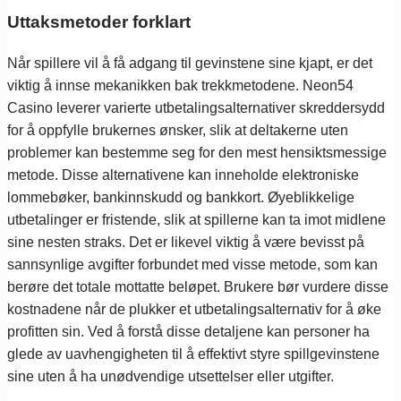
Uttaksmetoder forklart
Når spillere vil å få adgang til gevinstene sine kjapt, er det
viktig å innse mekanikken bak trekkmetodene. Neon54
Casino leverer varierte utbetalingsalternativer skreddersydd
for å oppfylle brukernes ønsker, slik at deltakerne uten
problemer kan bestemme seg for den mest hensiktsmessige
metode. Disse alternativene kan inneholde elektroniske
lommebøker, bankinnskudd og bankkort. Øyeblikkelige
utbetalinger er fristende, slik at spillerne kan ta imot midlene
sine nesten straks. Det er likevel viktig å være bevisst på
sannsynlige avgifter forbundet med visse metode, som kan
berøre det totale mottatte beløpet. Brukere bør vurdere disse
kostnadene når de plukker et utbetalingsalternativ for å øke
profitten sin. Ved å forstå disse detaljene kan personer ha
glede av uavhengigheten til å effektivt styre spillgevinstene
sine uten å ha unødvendige utsettelser eller utgifter.