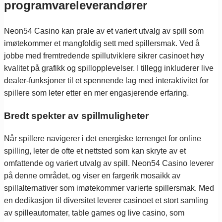
programvareleverandører
Neon54 Casino kan prale av et variert utvalg av spill som
imøtekommer et mangfoldig sett med spillersmak. Ved å
jobbe med fremtredende spillutviklere sikrer casinoet høy
kvalitet på grafikk og spillopplevelser. I tillegg inkluderer live
dealer-funksjoner til et spennende lag med interaktivitet for
spillere som leter etter en mer engasjerende erfaring.
Bredt spekter av spillmuligheter
Når spillere navigerer i det energiske terrenget for online
spilling, leter de ofte et nettsted som kan skryte av et
omfattende og variert utvalg av spill. Neon54 Casino leverer
på denne området, og viser en fargerik mosaikk av
spillalternativer som imøtekommer varierte spillersmak. Med
en dedikasjon til diversitet leverer casinoet et stort samling
av spilleautomater, table games og live casino, som