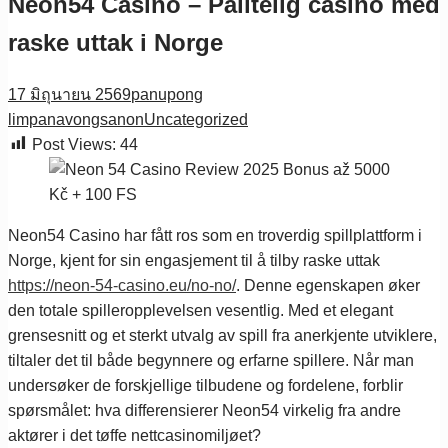
Neon54 Casino – Pålitelig casino med
raske uttak i Norge
17 มิถุนายน 2569
panupong
limpanavongsanon
Uncategorized
Post Views:
44
Neon54 Casino har fått ros som en troverdig spillplattform i
Norge, kjent for sin engasjement til å tilby raske uttak
https://neon-54-casino.eu/no-no/
. Denne egenskapen øker
den totale spilleropplevelsen vesentlig. Med et elegant
grensesnitt og et sterkt utvalg av spill fra anerkjente utviklere,
tiltaler det til både begynnere og erfarne spillere. Når man
undersøker de forskjellige tilbudene og fordelene, forblir
spørsmålet: hva differensierer Neon54 virkelig fra andre
aktører i det tøffe nettcasinomiljøet?