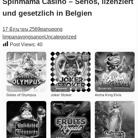
Spinmama Casino – Seriös, lizenziert
und gesetzlich in Belgien
17 มิถุนายน 2569
panupong
limpanavongsanon
Uncategorized
Post Views:
40