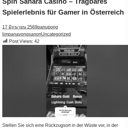
Spin Sahara Casino – Tragbares
Spielerlebnis für Gamer in Österreich
17 มิถุนายน 2569
panupong
limpanavongsanon
Uncategorized
Post Views:
42
Stellen Sie sich eine Rückzugsort in der Wüste vor, in der