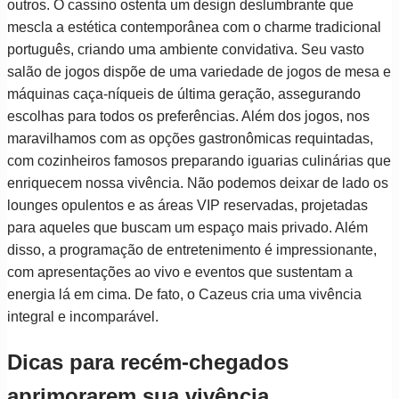
outros. O cassino ostenta um design deslumbrante que
mescla a estética contemporânea com o charme tradicional
português, criando uma ambiente convidativa. Seu vasto
salão de jogos dispõe de uma variedade de jogos de mesa e
máquinas caça-níqueis de última geração, assegurando
escolhas para todos os preferências. Além dos jogos, nos
maravilhamos com as opções gastronômicas requintadas,
com cozinheiros famosos preparando iguarias culinárias que
enriquecem nossa vivência. Não podemos deixar de lado os
lounges opulentos e as áreas VIP reservadas, projetadas
para aqueles que buscam um espaço mais privado. Além
disso, a programação de entretenimento é impressionante,
com apresentações ao vivo e eventos que sustentam a
energia lá em cima. De fato, o Cazeus cria uma vivência
integral e incomparável.
Dicas para recém-chegados
aprimorarem sua vivência