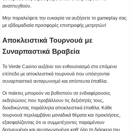
αναπτυχθούν.
Μην παραλείψετε την ευκαιρία να αυξήσετε το gameplay σας
με εβδομαδιαία προσφορές επιστροφής μετρητών!
Αποκλειστικά Τουρνουά με
Συναρπαστικά Βραβεία
Το Verde Casino αυξάνει τον ενθουσιασμό στο επόμενο
επίπεδο με αποκλειστικά τουρνουά που υπόσχονται
συναρπαστικό ανταγωνισμό και απίστευτα έπαθλα.
Οι παίκτες μπορούν να βυθιστούν σε ενδιαφέρουσες
εκδηλώσεις που προβάλλουν τις δεξιότητές τους,
διεκδικώντας παράλληλα αποκλειστικά έπαθλα. Κάθε
τουρνουά περιλαμβάνει μοναδικά θέματα και προκλήσεις,
εξασφαλίζοντας ότι οι συμμετέχοντες παραμένουν
δεσμευμένοι και ψυχαγωγημένοι καθ’ όλη τη διάρκεια του