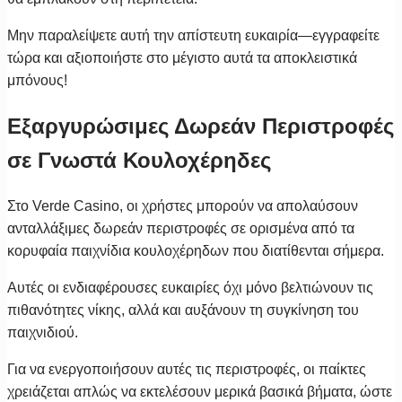
Μην παραλείψετε αυτή την απίστευτη ευκαιρία—εγγραφείτε
τώρα και αξιοποιήστε στο μέγιστο αυτά τα αποκλειστικά
μπόνους!
Εξαργυρώσιμες Δωρεάν Περιστροφές
σε Γνωστά Κουλοχέρηδες
Στο Verde Casino, οι χρήστες μπορούν να απολαύσουν
ανταλλάξιμες δωρεάν περιστροφές σε ορισμένα από τα
κορυφαία παιχνίδια κουλοχέρηδων που διατίθενται σήμερα.
Αυτές οι ενδιαφέρουσες ευκαιρίες όχι μόνο βελτιώνουν τις
πιθανότητες νίκης, αλλά και αυξάνουν τη συγκίνηση του
παιχνιδιού.
Για να ενεργοποιήσουν αυτές τις περιστροφές, οι παίκτες
χρειάζεται απλώς να εκτελέσουν μερικά βασικά βήματα, ώστε