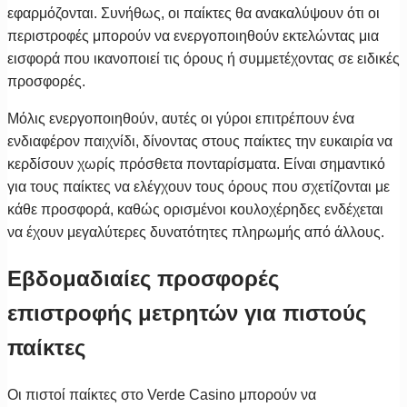
εφαρμόζονται. Συνήθως, οι παίκτες θα ανακαλύψουν ότι οι
περιστροφές μπορούν να ενεργοποιηθούν εκτελώντας μια
εισφορά που ικανοποιεί τις όρους ή συμμετέχοντας σε ειδικές
προσφορές.
Μόλις ενεργοποιηθούν, αυτές οι γύροι επιτρέπουν ένα
ενδιαφέρον παιχνίδι, δίνοντας στους παίκτες την ευκαιρία να
κερδίσουν χωρίς πρόσθετα πονταρίσματα. Είναι σημαντικό
για τους παίκτες να ελέγχουν τους όρους που σχετίζονται με
κάθε προσφορά, καθώς ορισμένοι κουλοχέρηδες ενδέχεται
να έχουν μεγαλύτερες δυνατότητες πληρωμής από άλλους.
Εβδομαδιαίες προσφορές
επιστροφής μετρητών για πιστούς
παίκτες
Οι πιστοί παίκτες στο Verde Casino μπορούν να