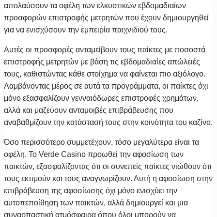
απολαύσουν τα οφέλη των ελκυστικών εβδομαδιαίων
προσφορών επιστροφής μετρητών που έχουν δημιουργηθεί
για να ενισχύσουν την εμπειρία παιχνιδιού τους.
Αυτές οι προσφορές ανταμείβουν τους παίκτες με ποσοστά
επιστροφής μετρητών με βάση τις εβδομαδιαίες απώλειές
τους, καθιστώντας κάθε στοίχημα να φαίνεται πιο αξιόλογο.
Λαμβάνοντας μέρος σε αυτά τα προγράμματα, οι παίκτες όχι
μόνο εξασφαλίζουν γενναιόδωρες επιστροφές χρημάτων,
αλλά και μαζεύουν ανταμοιβές επιβράβευσης που
αναβαθμίζουν την κατάστασή τους στην κοινότητα του καζίνο.
Όσο περισσότερο συμμετέχουν, τόσο μεγαλύτερα είναι τα
οφέλη. Το Verde Casino προωθεί την αφοσίωση των
παικτών, εξασφαλίζοντας ότι οι συνεπείς παίκτες νιώθουν ότι
τους εκτιμούν και τους αναγνωρίζουν. Αυτή η αφοσίωση στην
επιβράβευση της αφοσίωσης όχι μόνο ενισχύει την
αυτοπεποίθηση των παικτών, αλλά δημιουργεί και μια
συναρπαστική ατμόσφαιρα όπου όλοι μπορούν να