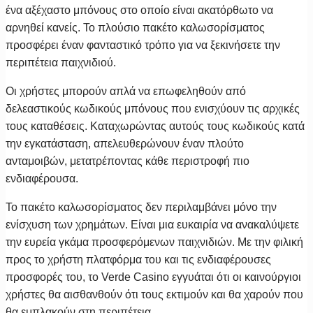
ένα αξέχαστο μπόνους στο οποίο είναι ακατόρθωτο να
αρνηθεί κανείς. Το πλούσιο πακέτο καλωσορίσματος
προσφέρει έναν φανταστικό τρόπο για να ξεκινήσετε την
περιπέτεια παιχνιδιού.
Οι χρήστες μπορούν απλά να επωφεληθούν από
δελεαστικούς κωδικούς μπόνους που ενισχύουν τις αρχικές
τους καταθέσεις. Καταχωρώντας αυτούς τους κωδικούς κατά
την εγκατάσταση, απελευθερώνουν έναν πλούτο
ανταμοιβών, μετατρέποντας κάθε περιστροφή πιο
ενδιαφέρουσα.
Το πακέτο καλωσορίσματος δεν περιλαμβάνει μόνο την
ενίσχυση των χρημάτων. Είναι μια ευκαιρία να ανακαλύψετε
την ευρεία γκάμα προσφερόμενων παιχνιδιών. Με την φιλική
προς το χρήστη πλατφόρμα του και τις ενδιαφέρουσες
προσφορές του, το Verde Casino εγγυάται ότι οι καινούργιοι
χρήστες θα αισθανθούν ότι τους εκτιμούν και θα χαρούν που
θα εμπλακούν στη περιπέτεια.