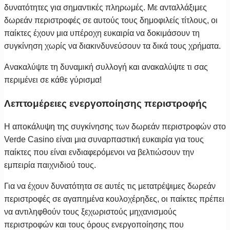
δυνατότητες για σημαντικές πληρωμές. Με ανταλλάξιμες
δωρεάν περιστροφές σε αυτούς τους δημοφιλείς τίτλους, οι
παίκτες έχουν μια υπέροχη ευκαιρία να δοκιμάσουν τη
συγκίνηση χωρίς να διακινδυνεύσουν τα δικά τους χρήματα.
Ανακαλύψτε τη δυναμική συλλογή και ανακαλύψτε τι σας
περιμένει σε κάθε γύρισμα!
Λεπτομέρειες ενεργοποίησης περιστροφής
Η αποκάλυψη της συγκίνησης των δωρεάν περιστροφών στο
Verde Casino είναι μια συναρπαστική ευκαιρία για τους
παίκτες που είναι ενδιαφερόμενοι να βελτιώσουν την
εμπειρία παιχνιδιού τους.
Για να έχουν δυνατότητα σε αυτές τις μετατρέψιμες δωρεάν
περιστροφές σε αγαπημένα κουλοχέρηδες, οι παίκτες πρέπει
να αντιληφθούν τους ξεχωριστούς μηχανισμούς
περιστροφών και τους όρους ενεργοποίησης που