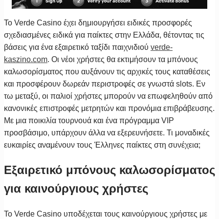
Το Verde Casino έχει δημιουργήσει ειδικές προσφορές
σχεδιασμένες ειδικά για παίκτες στην Ελλάδα, θέτοντας τις
βάσεις για ένα εξαιρετικό ταξίδι παιχνιδιού
verde-
kaszino.com
. Οι νέοι χρήστες θα εκτιμήσουν τα μπόνους
καλωσορίσματος που αυξάνουν τις αρχικές τους καταθέσεις
και προσφέρουν δωρεάν περιστροφές σε γνωστά slots. Εν
τω μεταξύ, οι παλιοί χρήστες μπορούν να επωφεληθούν από
κανονικές επιστροφές μετρητών και προνόμια επιβράβευσης.
Με μια ποικιλία τουρνουά και ένα πρόγραμμα VIP
προσβάσιμο, υπάρχουν άλλα να εξερευνήσετε. Τι μοναδικές
ευκαιρίες αναμένουν τους Έλληνες παίκτες στη συνέχεια;
Εξαιρετικό μπόνους καλωσορίσματος
για καινούργιους χρήστες
Το Verde Casino υποδέχεται τους καινούργιους χρήστες με