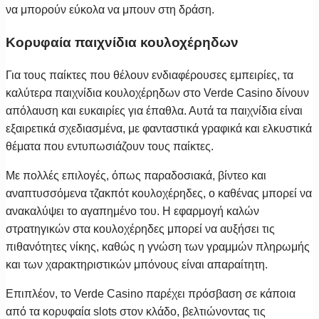
να μπορούν εύκολα να μπουν στη δράση.
Κορυφαία παιχνίδια κουλοχέρηδων
Για τους παίκτες που θέλουν ενδιαφέρουσες εμπειρίες, τα
καλύτερα παιχνίδια κουλοχέρηδων στο Verde Casino δίνουν
απόλαυση και ευκαιρίες για έπαθλα. Αυτά τα παιχνίδια είναι
εξαιρετικά σχεδιασμένα, με φανταστικά γραφικά και ελκυστικά
θέματα που εντυπωσιάζουν τους παίκτες.
Με πολλές επιλογές, όπως παραδοσιακά, βίντεο και
αναπτυσσόμενα τζακπότ κουλοχέρηδες, ο καθένας μπορεί να
ανακαλύψει το αγαπημένο του. Η εφαρμογή καλών
στρατηγικών στα κουλοχέρηδες μπορεί να αυξήσει τις
πιθανότητες νίκης, καθώς η γνώση των γραμμών πληρωμής
και των χαρακτηριστικών μπόνους είναι απαραίτητη.
Επιπλέον, το Verde Casino παρέχει πρόσβαση σε κάποια
από τα κορυφαία slots στον κλάδο, βελτιώνοντας τις