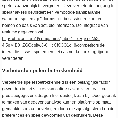
spelers aanzienlijk te vergroten. Deze verbeterde toegang tot
spelanalyses bevordert een verhoogde transparantie,
waardoor spelers geïnformeerde beslissingen kunnen
nemen op basis van actuele informatie. De integratie van
realtime gegevens zal
https://tracxn.com/d/companies/jilibet/__ktRpsoJMj3-
4i5pMIB0_ZGCdqifw8-0jHcCfC3Q1o_8/competitors
de
interactie tussen spelers en het casino dan ook ingrijpend
veranderen.
Verbeterde spelersbetrokkenheid
Verbeterde spelersbetrokkenheid is een belangrijke factor
geworden in het succes van online casino’s, en realtime
prestatiegegevens dragen hier duidelijk aan bij. Door gebruik
te maken van gegevensanalyse kunnen platforms op maat
gemaakte spelaanbevelingen doen die zijn afgestemd op de
preferenties en speelgewoonten van gebruikers. Deze