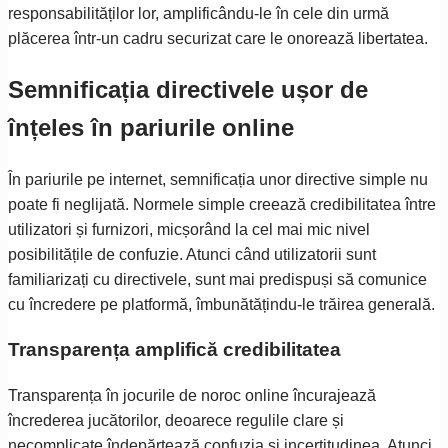
responsabilităților lor, amplificându-le în cele din urmă
plăcerea într-un cadru securizat care le onorează libertatea.
Semnificația directivele ușor de
înțeles în pariurile online
În pariurile pe internet, semnificația unor directive simple nu
poate fi neglijată. Normele simple creează credibilitatea între
utilizatori și furnizori, micșorând la cel mai mic nivel
posibilitățile de confuzie. Atunci când utilizatorii sunt
familiarizați cu directivele, sunt mai predispuși să comunice
cu încredere pe platformă, îmbunătățindu-le trăirea generală.
Transparența amplifică credibilitatea
Transparența în jocurile de noroc online încurajează
încrederea jucătorilor, deoarece regulile clare și
necomplicate îndepărtează confuzia și incertitudinea. Atunci