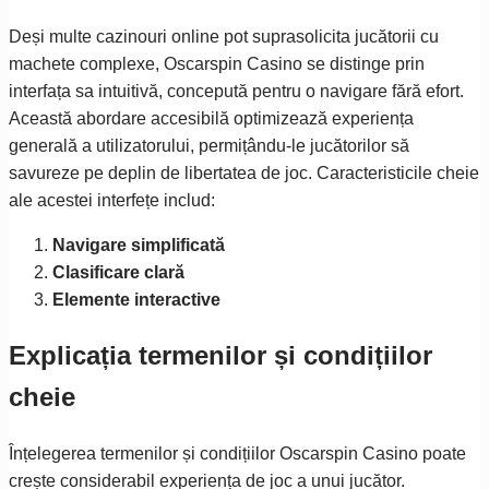
Deși multe cazinouri online pot suprasolicita jucătorii cu
machete complexe, Oscarspin Casino se distinge prin
interfața sa intuitivă, concepută pentru o navigare fără efort.
Această abordare accesibilă optimizează experiența
generală a utilizatorului, permițându-le jucătorilor să
savureze pe deplin de libertatea de joc. Caracteristicile cheie
ale acestei interfețe includ:
Navigare simplificată
Clasificare clară
Elemente interactive
Explicația termenilor și condițiilor
cheie
Înțelegerea termenilor și condițiilor Oscarspin Casino poate
crește considerabil experiența de joc a unui jucător.