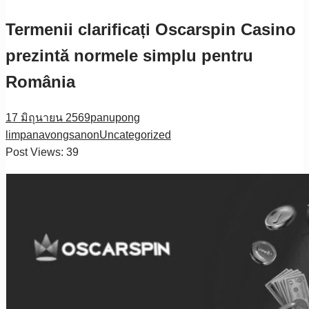
Termenii clarificați Oscarspin Casino
prezintă normele simplu pentru
România
17 มิถุนายน 2569
panupong
limpanavongsanon
Uncategorized
Post Views:
39