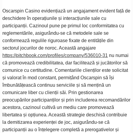
Oscarspin Casino evidențiază un angajament evident față de
deschidere în operațiunile și interacțiunile sale cu
participanții. Cazinoul pune pe primul loc conformitatea cu
reglementările, asigurându-se că metodele sale se
conformează regulile riguroase fixate de entitățile din
sectorul jocurilor de noroc. Această angajare
https://pitchbook.com/profiles/company/536010-31
nu numai
că promovează credibilitatea, dar facilitează și jucătorilor să
comunice cu certitudine. Comentariile clienților este solicitat
și valorat în mod constant, permițând Oscarspin să își
îmbunătățească continuu serviciile și să mențină un
comunicare liber cu clienții săi. Prin gestionarea
preocupărilor participanților și prin includerea recomandărilor
acestora, cazinoul cultivă un mediu care promovează
libertatea și opțiunea. Această strategie deschisă contribuie
la demitizarea experienței de joc, asigurându-se că
participanții au o înțelegere completă a prerogativelor și