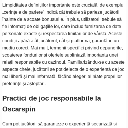
Limpiditatea definițiilor importante este crucială; de exemplu,
„cerințele de pariere” indică cât trebuie să parieze jucătorii
înainte de a scoate bonusurile. În plus, utilizatorii trebuie să
fie informați de obligațiile lor, care includ furnizarea de date
personale exacte și respectarea limitărilor de vârstă. Aceste
condiții apără atât jucătorul, cât și platforma, garantând un
mediu corect. Mai mult, termenii specifici privind depunerile,
scoaterea fondurilor și ofertele subliniază importanța unei
relații responsabile cu cazinoul. Familiarizându-se cu aceste
aspecte cheie, jucătorii se pot delecta de o experiență de joc
mai liberă și mai informată, făcând alegeri aliniate propriilor
preferințe și așteptări.
Practici de joc responsabile la
Oscarspin
Cum pot jucătorii să garanteze o experiență securizată și