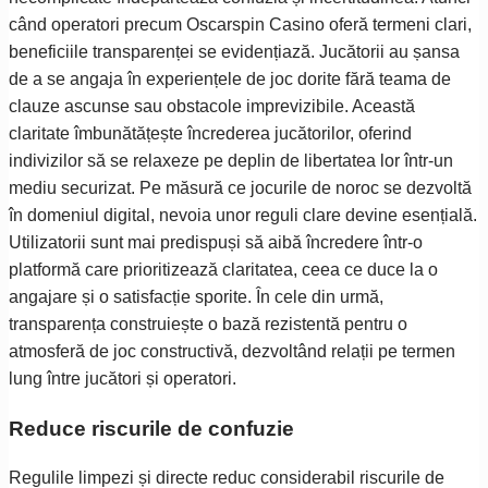
când operatori precum Oscarspin Casino oferă termeni clari,
beneficiile transparenței se evidențiază. Jucătorii au șansa
de a se angaja în experiențele de joc dorite fără teama de
clauze ascunse sau obstacole imprevizibile. Această
claritate îmbunătățește încrederea jucătorilor, oferind
indivizilor să se relaxeze pe deplin de libertatea lor într-un
mediu securizat. Pe măsură ce jocurile de noroc se dezvoltă
în domeniul digital, nevoia unor reguli clare devine esențială.
Utilizatorii sunt mai predispuși să aibă încredere într-o
platformă care prioritizează claritatea, ceea ce duce la o
angajare și o satisfacție sporite. În cele din urmă,
transparența construiește o bază rezistentă pentru o
atmosferă de joc constructivă, dezvoltând relații pe termen
lung între jucători și operatori.
Reduce riscurile de confuzie
Regulile limpezi și directe reduc considerabil riscurile de