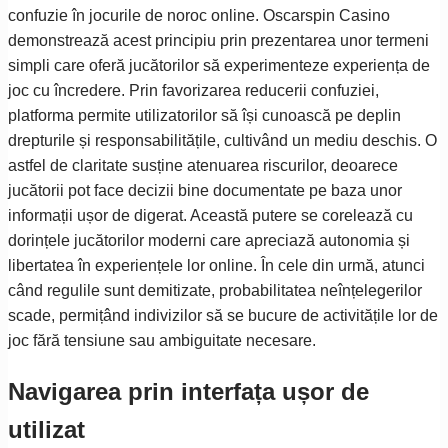
confuzie în jocurile de noroc online. Oscarspin Casino
demonstrează acest principiu prin prezentarea unor termeni
simpli care oferă jucătorilor să experimenteze experiența de
joc cu încredere. Prin favorizarea reducerii confuziei,
platforma permite utilizatorilor să își cunoască pe deplin
drepturile și responsabilitățile, cultivând un mediu deschis. O
astfel de claritate susține atenuarea riscurilor, deoarece
jucătorii pot face decizii bine documentate pe baza unor
informații ușor de digerat. Această putere se corelează cu
dorințele jucătorilor moderni care apreciază autonomia și
libertatea în experiențele lor online. În cele din urmă, atunci
când regulile sunt demitizate, probabilitatea neînțelegerilor
scade, permițând indivizilor să se bucure de activitățile lor de
joc fără tensiune sau ambiguitate necesare.
Navigarea prin interfața ușor de
utilizat