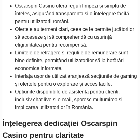
Oscarspin Casino oferă reguli limpezi și simplu de
înțeles, asigurând transparența și o înțelegere facilă
pentru utilizatorii români.
Ofertele au termeni clari, ceea ce le permite jucătorilor
să acceseze și să comprehendă cu ușurință
eligibilitatea pentru recompensă.
Limitele de retragere și regulile de remunerare sunt
bine definite, permițând utilizatorilor să ia hotărâri
economice informate.
Interfața ușor de utilizat aranjează secțiunile de gaming
și ofertele pentru o explorare și acces facile.
Opțiunile disponibile de asistență pentru clienți,
inclusiv chat live și e-mail, sporesc mulțumirea și
implicarea utilizatorilor în România.
Înțelegerea dedicației Oscarspin
Casino pentru claritate