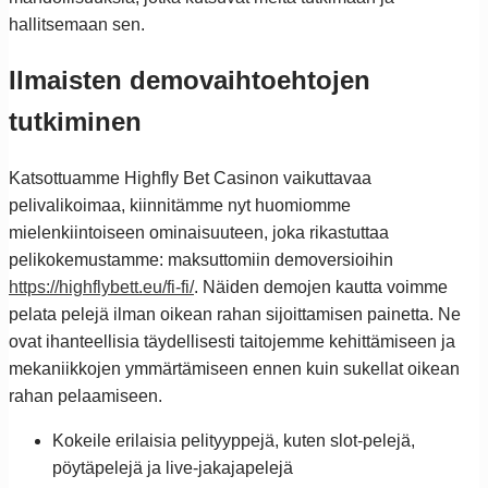
hallitsemaan sen.
Ilmaisten demovaihtoehtojen
tutkiminen
Katsottuamme Highfly Bet Casinon vaikuttavaa
pelivalikoimaa, kiinnitämme nyt huomiomme
mielenkiintoiseen ominaisuuteen, joka rikastuttaa
pelikokemustamme: maksuttomiin demoversioihin
https://highflybett.eu/fi-fi/
. Näiden demojen kautta voimme
pelata pelejä ilman oikean rahan sijoittamisen painetta. Ne
ovat ihanteellisia täydellisesti taitojemme kehittämiseen ja
mekaniikkojen ymmärtämiseen ennen kuin sukellat oikean
rahan pelaamiseen.
Kokeile erilaisia pelityyppejä, kuten slot-pelejä,
pöytäpelejä ja live-jakajapelejä