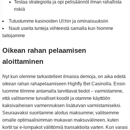
Testaa strategioita ja opi pelisäännöt ilman rahallista
riskiä
Tutustumme kasinoiden UI:hin ja ominaisuuksiin
Nauti useita tunteja viihteestä samalla kun hiomme
taitojamme
Oikean rahan pelaamisen
aloittaminen
Nyt kun olemme tarkastelleet ilmaisia demoja, on aika edetä
oikean rahan rahapelaamiseen Highfly Bet Casinolla. Ensin
luomme tilimme antamalla tarvittavat tiedot – varmistamme,
että valitsemme turvalliset koodit ja otamme käyttöön
kaksivaiheisen varmennuksen lisäturvan varmistamiseksi.
Seuraavaksi suoritamme aloitus maksumme; valitsemme
omalle optimaalisimman mukavan maksuvälineen, kuten
kortit tai e-lompakot välittömiä transaktioita varten. Kun varasi