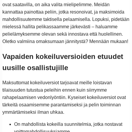
ovat saatavilla, on aika valita mielipelimme. Meidän
kannattaa painottaa peliin, jotka resonoivat, ja maksimoida
mahdollisuutemme taktisella pelaamisella. Lopuksi, pidetään
mielessä hallita pelikassaamme järkevästi – haluamme
pelielämyksemme olevan sekä innostava että huolellinen.
Oletko valmiina omaksumaan jännitystä? Mennään mukaan!
Vapaiden kokeiluversioiden etuudet
uusille osallistujille
Maksuttomat kokeiluversiot tarjoavat meille loistavan
tilaisuuden tutustua peleihin ennen kuin siirrymme
rahapelaamisen vedonlyöntiin. Kyseiset kokeiluversiot ovat
tärkeitä osaamisemme parantamiseksi ja pelin toiminnan
ymmärtämiseksi ilman uhkaa.
On mahdollista kokeilla suunnitelmia, jotka nostavat
voittomahdollisuuksiamme.