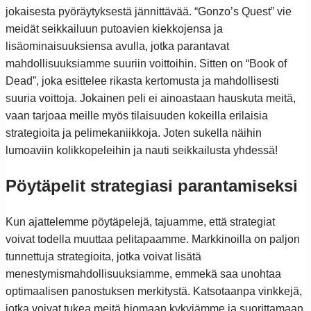
jokaisesta pyöräytyksestä jännittävää. “Gonzo’s Quest” vie
meidät seikkailuun putoavien kiekkojensa ja
lisäominaisuuksiensa avulla, jotka parantavat
mahdollisuuksiamme suuriin voittoihin. Sitten on “Book of
Dead”, joka esittelee rikasta kertomusta ja mahdollisesti
suuria voittoja. Jokainen peli ei ainoastaan hauskuta meitä,
vaan tarjoaa meille myös tilaisuuden kokeilla erilaisia
strategioita ja pelimekaniikkoja. Joten sukella näihin
lumoaviin kolikkopeleihin ja nauti seikkailusta yhdessä!
Pöytäpelit strategiasi parantamiseksi
Kun ajattelemme pöytäpelejä, tajuamme, että strategiat
voivat todella muuttaa pelitapaamme. Markkinoilla on paljon
tunnettuja strategioita, jotka voivat lisätä
menestymismahdollisuuksiamme, emmekä saa unohtaa
optimaalisen panostuksen merkitystä. Katsotaanpa vinkkejä,
jotka voivat tukea meitä hiomaan kykyjämme ja suorittamaan