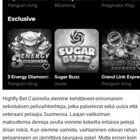
Highfly Bet Casinolla olemme kehittäneet erinomaisen
sekoituksen pelivaihtoehtoja, jotka palvelevat sekä uusia että
veteraani pelaajia Suomessa. Laajan valikoiman
maksuttomia demoja avulla voimme kokeilla erilaisia pelejä
ilman riskiä. Kun olemme valmiita, vaihtaminen oikean rahan
pelaamiseen on jännittävä seuraava askel. Mutta ennen kuin