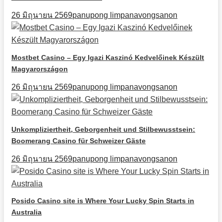
26 มิถุนายน 2569
panupong limpanavongsanon
Mostbet Casino – Egy Igazi Kaszinó Kedvelőinek Készült
Magyarországon
26 มิถุนายน 2569
panupong limpanavongsanon
Unkompliziertheit, Geborgenheit und Stilbewusstsein:
Boomerang Casino für Schweizer Gäste
26 มิถุนายน 2569
panupong limpanavongsanon
Posido Casino site is Where Your Lucky Spin Starts in
Australia