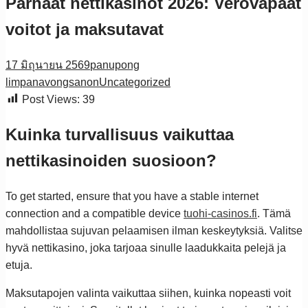
Parhaat nettikasinot 2026: Verovapaat
voitot ja maksutavat
17 มิถุนายน 2569
panupong
limpanavongsanon
Uncategorized
Post Views:
39
Kuinka turvallisuus vaikuttaa
nettikasinoiden suosioon?
To get started, ensure that you have a stable internet
connection and a compatible device
tuohi-casinos.fi
. Tämä
mahdollistaa sujuvan pelaamisen ilman keskeytyksiä. Valitse
hyvä nettikasino, joka tarjoaa sinulle laadukkaita pelejä ja
etuja.
Maksutapojen valinta vaikuttaa siihen, kuinka nopeasti voit