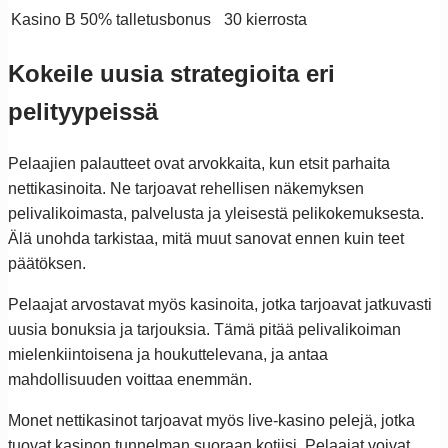
Kasino B
50% talletusbonus
30 kierrosta
Kokeile uusia strategioita eri
pelityypeissä
Pelaajien palautteet ovat arvokkaita, kun etsit parhaita
nettikasinoita. Ne tarjoavat rehellisen näkemyksen
pelivalikoimasta, palvelusta ja yleisestä pelikokemuksesta.
Älä unohda tarkistaa, mitä muut sanovat ennen kuin teet
päätöksen.
Pelaajat arvostavat myös kasinoita, jotka tarjoavat jatkuvasti
uusia bonuksia ja tarjouksia. Tämä pitää pelivalikoiman
mielenkiintoisena ja houkuttelevana, ja antaa
mahdollisuuden voittaa enemmän.
Monet nettikasinot tarjoavat myös live-kasino pelejä, jotka
tuovat kasinon tunnelman suoraan kotiisi. Pelaajat voivat