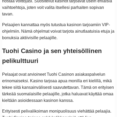
nostaa voittojasi. Suositellut kasinot tarjoavat usein erilaisia
vaihtoehtoja, joten voit valita itsellesi parhaiten sopivan
tavan.
Pelaajien kannattaa myös tutustua kasinon tarjoamiin VIP-
ohjelmiin. Nämä ohjelmat voivat tarjota ainutlaatuisia etuja ja
bonuksia aktiivisille pelaajille.
Tuohi Casino ja sen yhteisöllinen
pelikulttuuri
Pelaajat ovat arvioineet Tuohi Casinon asiakaspalvelun
erinomaiseksi. Kasino tarjoaa apua monilla eri kielillä, mikä
tekee siitä kansainvälisesti saavutettavan. Tämä on erityisen
tärkeää suomalaisille pelaajille, jotka haluavat käyttää omaa
kieltään asioidessaan kasinon kanssa.
Erityisesti pelivalikoiman monipuolisuus viehättää pelaajia.