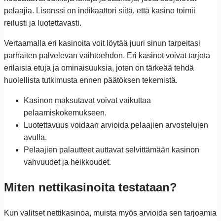
pelaajia. Lisenssi on indikaattori siitä, että kasino toimii
reilusti ja luotettavasti.
Vertaamalla eri kasinoita voit löytää juuri sinun tarpeitasi
parhaiten palvelevan vaihtoehdon. Eri kasinot voivat tarjota
erilaisia etuja ja ominaisuuksia, joten on tärkeää tehdä
huolellista tutkimusta ennen päätöksen tekemistä.
Kasinon maksutavat voivat vaikuttaa
pelaamiskokemukseen.
Luotettavuus voidaan arvioida pelaajien arvostelujen
avulla.
Pelaajien palautteet auttavat selvittämään kasinon
vahvuudet ja heikkoudet.
Miten nettikasinoita testataan?
Kun valitset nettikasinoa, muista myös arvioida sen tarjoamia