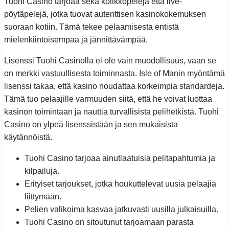
Tuohi Casino tarjoaa sekä kolikkopelejä että live-
pöytäpelejä, jotka tuovat autenttisen kasinokokemuksen
suoraan kotiin. Tämä tekee pelaamisesta entistä
mielenkiintoisempaa ja jännittävämpää.
Lisenssi Tuohi Casinolla ei ole vain muodollisuus, vaan se
on merkki vastuullisesta toiminnasta. Isle of Manin myöntämä
lisenssi takaa, että kasino noudattaa korkeimpia standardeja.
Tämä tuo pelaajille varmuuden siitä, että he voivat luottaa
kasinon toimintaan ja nauttia turvallisista pelihetkistä. Tuohi
Casino on ylpeä lisenssistään ja sen mukaisista
käytännöistä.
Tuohi Casino tarjoaa ainutlaatuisia pelitapahtumia ja
kilpailuja.
Erityiset tarjoukset, jotka houkuttelevat uusia pelaajia
liittymään.
Pelien valikoima kasvaa jatkuvasti uusilla julkaisuilla.
Tuohi Casino on sitoutunut tarjoamaan parasta