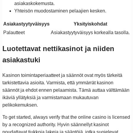
asiakaskokemusta.
Yhteisön muodostaminen pelaajien kesken.
Asiakastyytyväisyys
Yksityiskohdat
Palautteet
Asiakastyytyväisyys korkealla tasolla.
Luotettavat nettikasinot ja niiden
asiakastuki
Kasinon toimintaperiaatteet ja säännöt ovat myös tärkeitä
tarkistettavia asioita. Varmista, että ymmärrät kasinon
säännöt ja ehdot ennen pelaamista. Tämä auttaa välttämään
ikäviä yllätyksiä ja varmistamaan mukautuvan
pelikokemuksen.
To get started, always verify that the online casino is licensed
by a recognized authority. Hyvin säännellyt kasinot
noudattavat tiukkoja lakeja ja sääntöjä, jotka suojelevat