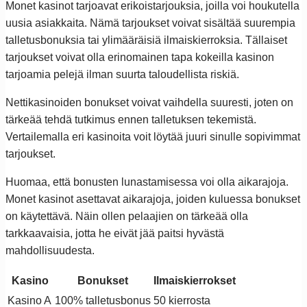
Monet kasinot tarjoavat erikoistarjouksia, joilla voi houkutella
uusia asiakkaita. Nämä tarjoukset voivat sisältää suurempia
talletusbonuksia tai ylimääräisiä ilmaiskierroksia. Tällaiset
tarjoukset voivat olla erinomainen tapa kokeilla kasinon
tarjoamia pelejä ilman suurta taloudellista riskiä.
Nettikasinoiden bonukset voivat vaihdella suuresti, joten on
tärkeää tehdä tutkimus ennen talletuksen tekemistä.
Vertailemalla eri kasinoita voit löytää juuri sinulle sopivimmat
tarjoukset.
Huomaa, että bonusten lunastamisessa voi olla aikarajoja.
Monet kasinot asettavat aikarajoja, joiden kuluessa bonukset
on käytettävä. Näin ollen pelaajien on tärkeää olla
tarkkaavaisia, jotta he eivät jää paitsi hyvästä
mahdollisuudesta.
Kasino
Bonukset
Ilmaiskierrokset
Kasino A
100% talletusbonus
50 kierrosta