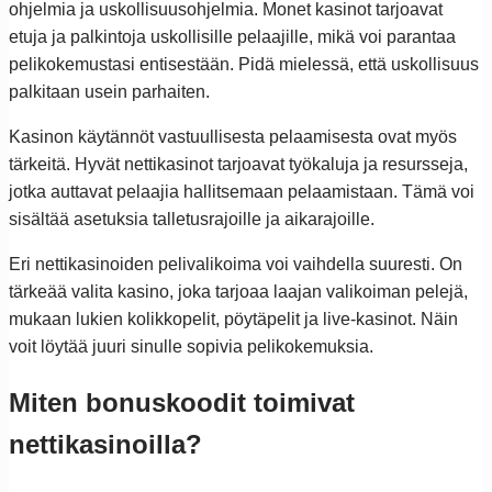
ohjelmia ja uskollisuusohjelmia. Monet kasinot tarjoavat
etuja ja palkintoja uskollisille pelaajille, mikä voi parantaa
pelikokemustasi entisestään. Pidä mielessä, että uskollisuus
palkitaan usein parhaiten.
Kasinon käytännöt vastuullisesta pelaamisesta ovat myös
tärkeitä. Hyvät nettikasinot tarjoavat työkaluja ja resursseja,
jotka auttavat pelaajia hallitsemaan pelaamistaan. Tämä voi
sisältää asetuksia talletusrajoille ja aikarajoille.
Eri nettikasinoiden pelivalikoima voi vaihdella suuresti. On
tärkeää valita kasino, joka tarjoaa laajan valikoiman pelejä,
mukaan lukien kolikkopelit, pöytäpelit ja live-kasinot. Näin
voit löytää juuri sinulle sopivia pelikokemuksia.
Miten bonuskoodit toimivat
nettikasinoilla?