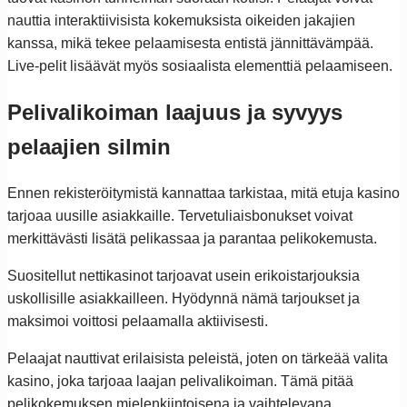
nauttia interaktiivisista kokemuksista oikeiden jakajien
kanssa, mikä tekee pelaamisesta entistä jännittävämpää.
Live-pelit lisäävät myös sosiaalista elementtiä pelaamiseen.
Pelivalikoiman laajuus ja syvyys
pelaajien silmin
Ennen rekisteröitymistä kannattaa tarkistaa, mitä etuja kasino
tarjoaa uusille asiakkaille. Tervetuliaisbonukset voivat
merkittävästi lisätä pelikassaa ja parantaa pelikokemusta.
Suositellut nettikasinot tarjoavat usein erikoistarjouksia
uskollisille asiakkailleen. Hyödynnä nämä tarjoukset ja
maksimoi voittosi pelaamalla aktiivisesti.
Pelaajat nauttivat erilaisista peleistä, joten on tärkeää valita
kasino, joka tarjoaa laajan pelivalikoiman. Tämä pitää
pelikokemuksen mielenkiintoisena ja vaihtelevana.