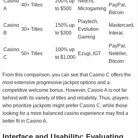
Casino
200% up
NetEnt,
40+ Titles
PayPal,
A
to $500
Microgaming
Bitcoin
Playtech,
Casino
150% up
Mastercard,
30+ Titles
Evolution
B
to $300
Interac
Gaming
PayPal,
Casino
100% up
50+ Titles
Ezugi, IGT
Neteller,
C
to $1,000
Bitcoin
From this comparison, you can see that Casino C offers the
most extensive progressive jackpot options and a
competitive welcome bonus. However, Casino A is not far
behind with its variety of titles and reliability. Thus, players
who prioritize jackpots might prefer Casino C, while those
looking for a more balanced casino experience may find a
better fit in Casino A.
Interface and Usability: Evaluating