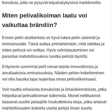
bonuksia, jotta ne pysyvät kilpailukykyisinä markkinoilla.
Miten pelivalikoiman laatu voi
vaikuttaa brändiin?
Ennen pelin aloittamista on hyvä lukea pelin säännöt ja
ominaisuudet. Tämä auttaa ymmärtämään, mitä odottaa ja
miten pelissä voi voittaa. Hyvä valmistautuminen voi
parantaa mahdollisuuksia nauttia pelistä täysillä.
Erityisesti uusimmat pelit voivat tarjota innovatiivisia ja
ainutlaatuisia ominaisuuksia. Näiden pelien kokeileminen
voi olla hauska tapa laajentaa omaa pelivalikoimaasi.
Voit nauttia erilaisista bonuksista ja ilmaiskierroksista, jotka
helpottavat pelivalikoiman tutkimista. Monet nettikasinot
tarjoavat uusille pelaajille houkuttelevia etuja, jotka antavat
mahdollisuuden kokeilla useita pelejä ilman suurta