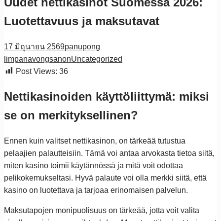
Uudet nettikasinot Suomessa 2026:
Luotettavuus ja maksutavat
17 มิถุนายน 2569
panupong
limpanavongsanon
Uncategorized
Post Views:
36
Nettikasinoiden käyttöliittymä: miksi
se on merkityksellinen?
Ennen kuin valitset nettikasinon, on tärkeää tutustua
pelaajien palautteisiin. Tämä voi antaa arvokasta tietoa siitä,
miten kasino toimii käytännössä ja mitä voit odottaa
pelikokemukseltasi. Hyvä palaute voi olla merkki siitä, että
kasino on luotettava ja tarjoaa erinomaisen palvelun.
Maksutapojen monipuolisuus on tärkeää, jotta voit valita