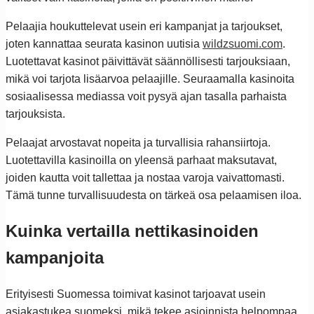
Pelaajia houkuttelevat usein eri kampanjat ja tarjoukset,
joten kannattaa seurata kasinon uutisia
wildzsuomi.com
.
Luotettavat kasinot päivittävät säännöllisesti tarjouksiaan,
mikä voi tarjota lisäarvoa pelaajille. Seuraamalla kasinoita
sosiaalisessa mediassa voit pysyä ajan tasalla parhaista
tarjouksista.
Pelaajat arvostavat nopeita ja turvallisia rahansiirtoja.
Luotettavilla kasinoilla on yleensä parhaat maksutavat,
joiden kautta voit tallettaa ja nostaa varoja vaivattomasti.
Tämä tunne turvallisuudesta on tärkeä osa pelaamisen iloa.
Kuinka vertailla nettikasinoiden
kampanjoita
Erityisesti Suomessa toimivat kasinot tarjoavat usein
asiakastukea suomeksi, mikä tekee asioinnista helpompaa.