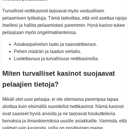
Turvalliset nettikasinot tarjoavat myös vastuullisen
pelaamisen työkaluja. Tämä tarkoittaa, että voit asettaa rajoja
itsellesi ja hallita pelaamistasi paremmin. Hyvä kasino tukee
pelaajiaan myös ongelmatilanteissa.
Asiakaspalvelun laatu ja saavutettavuus.
Pelien määrän ja laadun vertailu.
Luotettavuus ja turvallisuus nettikasinolla.
Miten turvalliset kasinot suojaavat
pelaajien tietoja?
Mikäli olet uusi pelaaja, ei ole olemassa parempaa tapaa
aloittaa kuin etsimällä suositellut nettikasinot. Nämä kasinot
ovat saaneet hyviä arvioita ja ne tarjoavat houkuttelevia
bonuksia ja ilmaiskierroksia uusille asiakkaille. Varmista, että
valitset vain kasinoita, joilla on positiivinen maine.