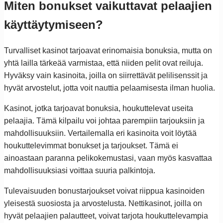
Miten bonukset vaikuttavat pelaajien
käyttäytymiseen?
Turvalliset kasinot tarjoavat erinomaisia bonuksia, mutta on
yhtä lailla tärkeää varmistaa, että niiden pelit ovat reiluja.
Hyväksy vain kasinoita, joilla on siirrettävät pelilisenssit ja
hyvät arvostelut, jotta voit nauttia pelaamisesta ilman huolia.
Kasinot, jotka tarjoavat bonuksia, houkuttelevat useita
pelaajia. Tämä kilpailu voi johtaa parempiin tarjouksiin ja
mahdollisuuksiin. Vertailemalla eri kasinoita voit löytää
houkuttelevimmat bonukset ja tarjoukset. Tämä ei
ainoastaan paranna pelikokemustasi, vaan myös kasvattaa
mahdollisuuksiasi voittaa suuria palkintoja.
Tulevaisuuden bonustarjoukset voivat riippua kasinoiden
yleisestä suosiosta ja arvostelusta. Nettikasinot, joilla on
hyvät pelaajien palautteet, voivat tarjota houkuttelevampia