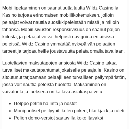
Mobiilipelaaminen on saanut uutta tuulta Wildz Casinolla.
Kasino tarjoaa erinomaisen mobiilikokemuksen, jolloin
pelaajat voivat nauttia suosikkipeleistään missä ja milloin
tahansa. Mobiilisivuston responsiivisuus on saanut paljon
kiitosta, ja pelaajat voivat helposti navigoida erilaisissa
peleissä. Wildz Casino ymmärtää nykypäivän pelaajien
tarpeet ja tarjoaa heille joustavuutta pelata omalla tavallaan.
Luotettavien maksutapojen ansiosta Wildz Casino takaa
turvalliset maksutapahtumat jokaiselle pelaajalle. Kasino on
sitoutunut tarjoamaan pelaajilleen turvallisen peliympäristön,
jossa voit nauttia peleistä huoletta. Maksaminen on
vaivatonta ja tueksena on kattava asiakaspalvelu.
Helppo pelitili hallinta ja nostot
Monipuoliset pelityypit, kuten pokeri, blackjack ja ruletit
Pelien demo-versiot saatavilla kokeiltavaksi