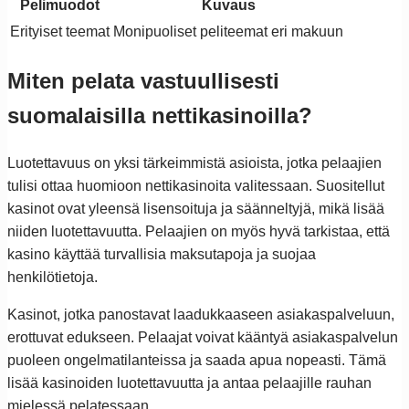
Pelimuodot
Kuvaus
Erityiset teemat
Monipuoliset peliteemat eri makuun
Miten pelata vastuullisesti
suomalaisilla nettikasinoilla?
Luotettavuus on yksi tärkeimmistä asioista, jotka pelaajien
tulisi ottaa huomioon nettikasinoita valitessaan. Suositellut
kasinot ovat yleensä lisensoituja ja säänneltyjä, mikä lisää
niiden luotettavuutta. Pelaajien on myös hyvä tarkistaa, että
kasino käyttää turvallisia maksutapoja ja suojaa
henkilötietoja.
Kasinot, jotka panostavat laadukkaaseen asiakaspalveluun,
erottuvat edukseen. Pelaajat voivat kääntyä asiakaspalvelun
puoleen ongelmatilanteissa ja saada apua nopeasti. Tämä
lisää kasinoiden luotettavuutta ja antaa pelaajille rauhan
mielessä pelatessaan.