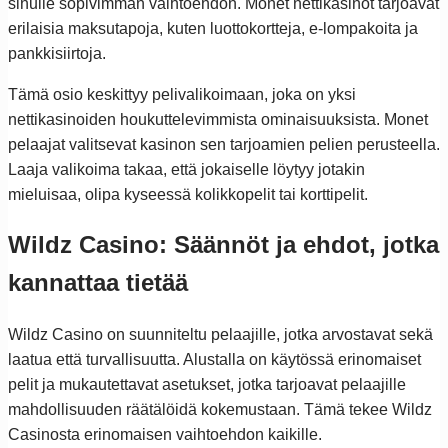
sinulle sopivimman vaihtoehdon. Monet nettikasinot tarjoavat
erilaisia maksutapoja, kuten luottokortteja, e-lompakoita ja
pankkisiirtoja.
Tämä osio keskittyy pelivalikoimaan, joka on yksi
nettikasinoiden houkuttelevimmista ominaisuuksista. Monet
pelaajat valitsevat kasinon sen tarjoamien pelien perusteella.
Laaja valikoima takaa, että jokaiselle löytyy jotakin
mieluisaa, olipa kyseessä kolikkopelit tai korttipelit.
Wildz Casino: Säännöt ja ehdot, jotka
kannattaa tietää
Wildz Casino on suunniteltu pelaajille, jotka arvostavat sekä
laatua että turvallisuutta. Alustalla on käytössä erinomaiset
pelit ja mukautettavat asetukset, jotka tarjoavat pelaajille
mahdollisuuden räätälöidä kokemustaan. Tämä tekee Wildz
Casinosta erinomaisen vaihtoehdon kaikille.