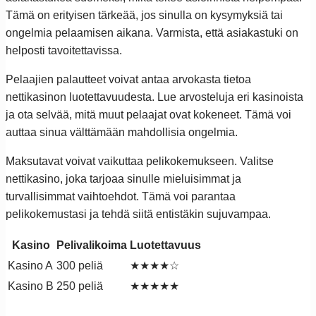
Tämä on erityisen tärkeää, jos sinulla on kysymyksiä tai
ongelmia pelaamisen aikana. Varmista, että asiakastuki on
helposti tavoitettavissa.
Pelaajien palautteet voivat antaa arvokasta tietoa
nettikasinon luotettavuudesta. Lue arvosteluja eri kasinoista
ja ota selvää, mitä muut pelaajat ovat kokeneet. Tämä voi
auttaa sinua välttämään mahdollisia ongelmia.
Maksutavat voivat vaikuttaa pelikokemukseen. Valitse
nettikasino, joka tarjoaa sinulle mieluisimmat ja
turvallisimmat vaihtoehdot. Tämä voi parantaa
pelikokemustasi ja tehdä siitä entistäkin sujuvampaa.
Kasino
Pelivalikoima
Luotettavuus
Kasino A
300 peliä
★★★★☆
Kasino B
250 peliä
★★★★★