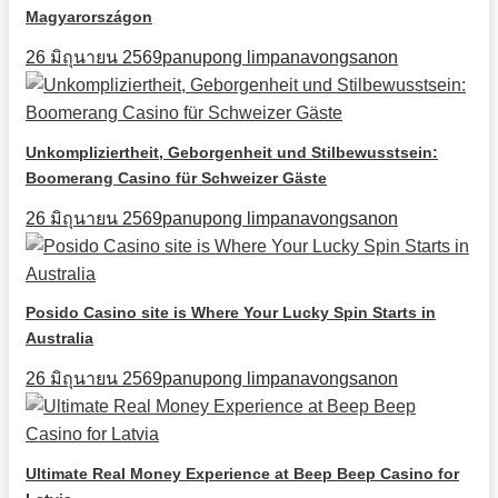
Magyarországon
26 มิถุนายน 2569
panupong limpanavongsanon
Unkompliziertheit, Geborgenheit und Stilbewusstsein:
Boomerang Casino für Schweizer Gäste
26 มิถุนายน 2569
panupong limpanavongsanon
Posido Casino site is Where Your Lucky Spin Starts in
Australia
26 มิถุนายน 2569
panupong limpanavongsanon
Ultimate Real Money Experience at Beep Beep Casino for