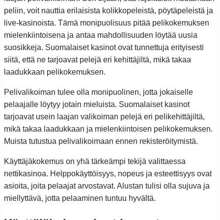
peliin, voit nauttia erilaisista kolikkopeleistä, pöytäpeleistä ja
live-kasinoista. Tämä monipuolisuus pitää pelikokemuksen
mielenkiintoisena ja antaa mahdollisuuden löytää uusia
suosikkeja. Suomalaiset kasinot ovat tunnettuja erityisesti
siitä, että ne tarjoavat pelejä eri kehittäjiltä, mikä takaa
laadukkaan pelikokemuksen.
Pelivalikoiman tulee olla monipuolinen, jotta jokaiselle
pelaajalle löytyy jotain mieluista. Suomalaiset kasinot
tarjoavat usein laajan valikoiman pelejä eri pelikehittäjiltä,
mikä takaa laadukkaan ja mielenkiintoisen pelikokemuksen.
Muista tutustua pelivalikoimaan ennen rekisteröitymistä.
Käyttäjäkokemus on yhä tärkeämpi tekijä valittaessa
nettikasinoa. Helppokäyttöisyys, nopeus ja esteettisyys ovat
asioita, joita pelaajat arvostavat. Alustan tulisi olla sujuva ja
miellyttävä, jotta pelaaminen tuntuu hyvältä.