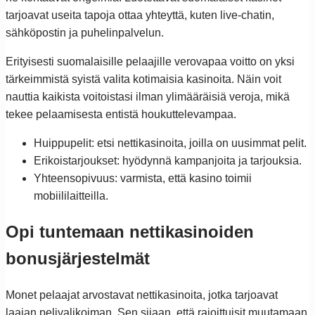
tarjoavat useita tapoja ottaa yhteyttä, kuten live-chatin,
sähköpostin ja puhelinpalvelun.
Erityisesti suomalaisille pelaajille verovapaa voitto on yksi
tärkeimmistä syistä valita kotimaisia kasinoita. Näin voit
nauttia kaikista voitoistasi ilman ylimääräisiä veroja, mikä
tekee pelaamisesta entistä houkuttelevampaa.
Huippupelit: etsi nettikasinoita, joilla on uusimmat pelit.
Erikoistarjoukset: hyödynnä kampanjoita ja tarjouksia.
Yhteensopivuus: varmista, että kasino toimii
mobiililaitteilla.
Opi tuntemaan nettikasinoiden
bonusjärjestelmät
Monet pelaajat arvostavat nettikasinoita, jotka tarjoavat
laajan pelivalikoiman. Sen sijaan, että rajoittuisit muutamaan