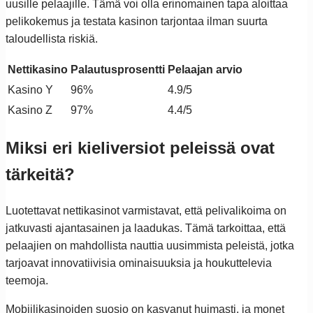
uusille pelaajille. Tämä voi olla erinomainen tapa aloittaa
pelikokemus ja testata kasinon tarjontaa ilman suurta
taloudellista riskiä.
Nettikasino
Palautusprosentti
Pelaajan arvio
Kasino Y
96%
4.9/5
Kasino Z
97%
4.4/5
Miksi eri kieliversiot peleissä ovat
tärkeitä?
Luotettavat nettikasinot varmistavat, että pelivalikoima on
jatkuvasti ajantasainen ja laadukas. Tämä tarkoittaa, että
pelaajien on mahdollista nauttia uusimmista peleistä, jotka
tarjoavat innovatiivisia ominaisuuksia ja houkuttelevia
teemoja.
Mobiilikasinoiden suosio on kasvanut huimasti, ja monet