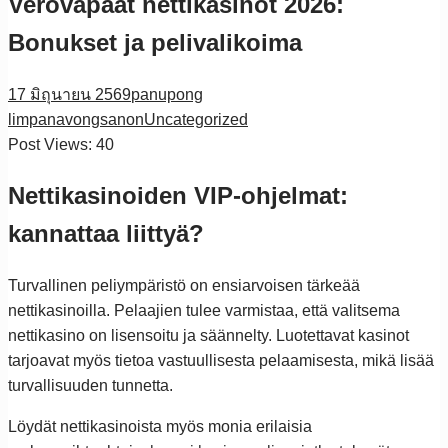
Verovapaat nettikasinot 2026:
Bonukset ja pelivalikoima
17 มิถุนายน 2569
panupong
limpanavongsanon
Uncategorized
Post Views:
40
Nettikasinoiden VIP-ohjelmat:
kannattaa liittyä?
Turvallinen peliympäristö on ensiarvoisen tärkeää
nettikasinoilla. Pelaajien tulee varmistaa, että valitsema
nettikasino on lisensoitu ja säännelty. Luotettavat kasinot
tarjoavat myös tietoa vastuullisesta pelaamisesta, mikä lisää
turvallisuuden tunnetta.
Löydät nettikasinoista myös monia erilaisia