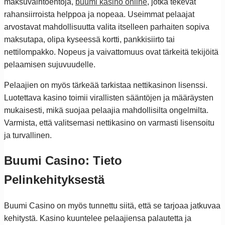
maksuvaihtoehtoja,
buumi kasino online
, jotka tekevät
rahansiirroista helppoa ja nopeaa. Useimmat pelaajat
arvostavat mahdollisuutta valita itselleen parhaiten sopiva
maksutapa, olipa kyseessä kortti, pankkisiirto tai
nettilompakko. Nopeus ja vaivattomuus ovat tärkeitä tekijöitä
pelaamisen sujuvuudelle.
Pelaajien on myös tärkeää tarkistaa nettikasinon lisenssi.
Luotettava kasino toimii virallisten sääntöjen ja määräysten
mukaisesti, mikä suojaa pelaajia mahdollisilta ongelmilta.
Varmista, että valitsemasi nettikasino on varmasti lisensoitu
ja turvallinen.
Buumi Casino: Tieto
Pelinkehityksestä
Buumi Casino on myös tunnettu siitä, että se tarjoaa jatkuvaa
kehitystä. Kasino kuuntelee pelaajiensa palautetta ja