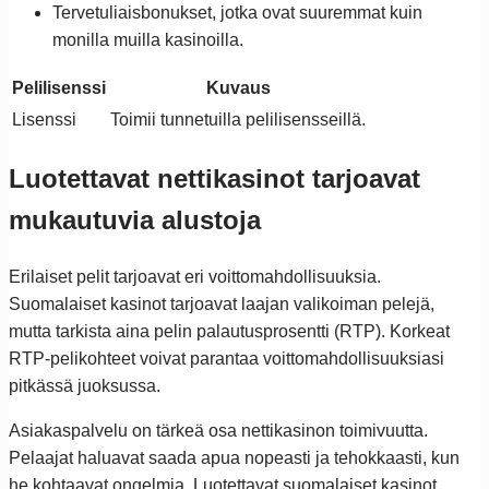
Tervetuliaisbonukset, jotka ovat suuremmat kuin
monilla muilla kasinoilla.
Pelilisenssi
Kuvaus
Lisenssi
Toimii tunnetuilla pelilisensseillä.
Luotettavat nettikasinot tarjoavat
mukautuvia alustoja
Erilaiset pelit tarjoavat eri voittomahdollisuuksia.
Suomalaiset kasinot tarjoavat laajan valikoiman pelejä,
mutta tarkista aina pelin palautusprosentti (RTP). Korkeat
RTP-pelikohteet voivat parantaa voittomahdollisuuksiasi
pitkässä juoksussa.
Asiakaspalvelu on tärkeä osa nettikasinon toimivuutta.
Pelaajat haluavat saada apua nopeasti ja tehokkaasti, kun
he kohtaavat ongelmia. Luotettavat suomalaiset kasinot