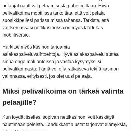
pelaajat nauttivat pelaamisesta puhelimillaan. Hyvä
pelivalikoima mobiilissa tarkoittaa, että voit pelata
suosikkipeliesi parissa missä tahansa. Tarkista, että
valitsemassasi nettikasinossa on myös laadukas
mobiiliversio.
Harkitse myös kasinon tarjoamia
asiakaspalveluvaihtoehtoja. Hyvä asiakaspalvelu auttaa
sinua ongelmatilanteissa ja vastaa kysymyksiisi
pelivalikoimasta. Tämä voi olla ratkaiseva tekijä kasinon
valinnassa, erityisesti, jos olet uusi pelaaja.
Miksi pelivalikoima on tärkeä valinta
pelaajille?
Kun löydät itsellesi sopivan nettikasinon, voit keskittyä
nauttimaan peleistä. Laadukkaat alustat tarjoavat elämyksiä,