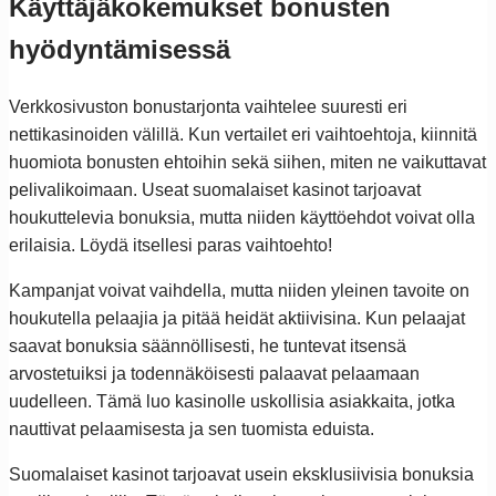
Käyttäjäkokemukset bonusten
hyödyntämisessä
Verkkosivuston bonustarjonta vaihtelee suuresti eri
nettikasinoiden välillä. Kun vertailet eri vaihtoehtoja, kiinnitä
huomiota bonusten ehtoihin sekä siihen, miten ne vaikuttavat
pelivalikoimaan. Useat suomalaiset kasinot tarjoavat
houkuttelevia bonuksia, mutta niiden käyttöehdot voivat olla
erilaisia. Löydä itsellesi paras vaihtoehto!
Kampanjat voivat vaihdella, mutta niiden yleinen tavoite on
houkutella pelaajia ja pitää heidät aktiivisina. Kun pelaajat
saavat bonuksia säännöllisesti, he tuntevat itsensä
arvostetuiksi ja todennäköisesti palaavat pelaamaan
uudelleen. Tämä luo kasinolle uskollisia asiakkaita, jotka
nauttivat pelaamisesta ja sen tuomista eduista.
Suomalaiset kasinot tarjoavat usein eksklusiivisia bonuksia