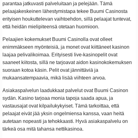
parantaa jatkuvasti palveluitaan ja pelejään. Tämä
pelaajakeskeinen lähestymistapa tekee Buumi Casinosta
erityisen houkuttelevan vaihtoehdon, sillä pelaajat tuntevat,
että heidän mielipiteensä otetaan huomioon.
Pelaajien kokemukset Buumi Casinolla ovat olleet
enimmäkseen myönteisiä, ja monet ovat kiittäneet kasinon
laajaa pelivalikoimaa. Erityisesti live-kasinopelit ovat
saaneet kiitosta, sillä ne tarjoavat aidon kasinokokemuksen
suoraan kotoa käsin. Pelit ovat jännittäviä ja
mukaansatempaavia, mikä lisää viihteen arvoa.
Asiakaspalvelun laadukkaat palvelut ovat Buumi Casinon
sydän. Kasino tarjoaa monia tapoja saada apua, ja
vastausajat ovat kilpailukykyiset. Tämä tarkoittaa, että
pelaajat eivät jää yksin ongelmiensa kanssa, vaan heitä
autetaan nopeasti ja tehokkaasti. Hyvä asiakaspalvelu on
tärkeä osa mitä tahansa nettikasinoa.