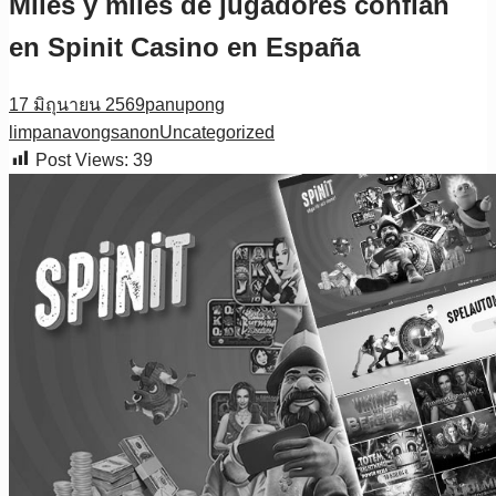
Miles y miles de jugadores confían
en Spinit Casino en España
17 มิถุนายน 2569
panupong
limpanavongsanon
Uncategorized
Post Views:
39