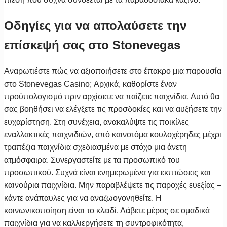
Οδηγίες για να απολαύσετε την
επίσκεψή σας στο Stonevegas
Αναρωτιέστε πώς να αξιοποιήσετε στο έπακρο μια παρουσία
στο Stonevegas Casino; Αρχικά, καθορίστε έναν
προϋπολογισμό πριν αρχίσετε να παίζετε παιχνίδια. Αυτό θα
σας βοηθήσει να ελέγξετε τις προσδοκίες και να αυξήσετε την
ευχαρίστηση. Στη συνέχεια, ανακαλύψτε τις ποικίλες
εναλλακτικές παιχνιδιών, από καινοτόμα κουλοχέρηδες μέχρι
τραπέζια παιχνίδια σχεδιασμένα με στόχο μια άνετη
ατμόσφαιρα. Συνεργαστείτε με τα προσωπικό του
προσωπικού. Συχνά είναι ενημερωμένα για εκπτώσεις και
καινούρια παιχνίδια. Μην παραβλέψετε τις παροχές ευεξίας –
κάντε ανάπαυλες για να αναζωογονηθείτε. Η
κοινωνικοποίηση είναι το κλειδί. Λάβετε μέρος σε ομαδικά
παιχνίδια για να καλλιεργήσετε τη συντροφικότητα,