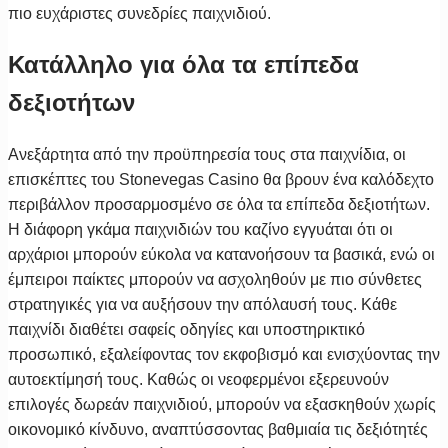
πιο ευχάριστες συνεδρίες παιχνιδιού.
Κατάλληλο για όλα τα επίπεδα
δεξιοτήτων
Ανεξάρτητα από την προϋπηρεσία τους στα παιχνίδια, οι
επισκέπτες του Stonevegas Casino θα βρουν ένα καλόδεχτο
περιβάλλον προσαρμοσμένο σε όλα τα επίπεδα δεξιοτήτων.
Η διάφορη γκάμα παιχνιδιών του καζίνο εγγυάται ότι οι
αρχάριοι μπορούν εύκολα να κατανοήσουν τα βασικά, ενώ οι
έμπειροι παίκτες μπορούν να ασχοληθούν με πιο σύνθετες
στρατηγικές για να αυξήσουν την απόλαυσή τους. Κάθε
παιχνίδι διαθέτει σαφείς οδηγίες και υποστηρικτικό
προσωπικό, εξαλείφοντας τον εκφοβισμό και ενισχύοντας την
αυτοεκτίμησή τους. Καθώς οι νεοφερμένοι εξερευνούν
επιλογές δωρεάν παιχνιδιού, μπορούν να εξασκηθούν χωρίς
οικονομικό κίνδυνο, αναπτύσσοντας βαθμιαία τις δεξιότητές