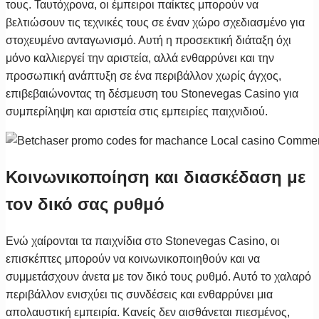
τους. Ταυτόχρονα, οι έμπειροι παίκτες μπορούν να
βελτιώσουν τις τεχνικές τους σε έναν χώρο σχεδιασμένο για
στοχευμένο ανταγωνισμό. Αυτή η προσεκτική διάταξη όχι
μόνο καλλιεργεί την αριστεία, αλλά ενθαρρύνει και την
προσωπική ανάπτυξη σε ένα περιβάλλον χωρίς άγχος,
επιβεβαιώνοντας τη δέσμευση του Stonevegas Casino για
συμπερίληψη και αριστεία στις εμπειρίες παιχνιδιού.
Κοινωνικοποίηση και διασκέδαση με
τον δικό σας ρυθμό
Ενώ χαίρονται τα παιχνίδια στο Stonevegas Casino, οι
επισκέπτες μπορούν να κοινωνικοποιηθούν και να
συμμετάσχουν άνετα με τον δικό τους ρυθμό. Αυτό το χαλαρό
περιβάλλον ενισχύει τις συνδέσεις και ενθαρρύνει μια
απολαυστική εμπειρία. Κανείς δεν αισθάνεται πιεσμένος,