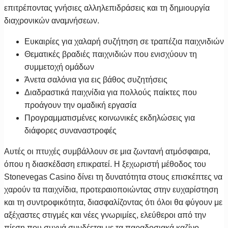
επιτρέποντας γνήσιες αλληλεπιδράσεις και τη δημιουργία
διαχρονικών αναμνήσεων.
Ευκαιρίες για χαλαρή συζήτηση σε τραπέζια παιχνιδιών
Θεματικές βραδιές παιχνιδιών που ενισχύουν τη
συμμετοχή ομάδων
Άνετα σαλόνια για εις βάθος συζητήσεις
Διαδραστικά παιχνίδια για πολλούς παίκτες που
προάγουν την ομαδική εργασία
Προγραμματισμένες κοινωνικές εκδηλώσεις για
διάφορες συναναστροφές
Αυτές οι πτυχές συμβάλλουν σε μια ζωντανή ατμόσφαιρα,
όπου η διασκέδαση επικρατεί. Η ξεχωριστή μέθοδος του
Stonevegas Casino δίνει τη δυνατότητα στους επισκέπτες να
χαρούν τα παιχνίδια, προτεραιοποιώντας στην ευχαρίστηση
και τη συντροφικότητα, διασφαλίζοντας ότι όλοι θα φύγουν με
αξέχαστες στιγμές και νέες γνωριμίες, ελεύθεροι από την
πίεση που συχνά συνδέεται με τα παραδοσιακά καζίνο.