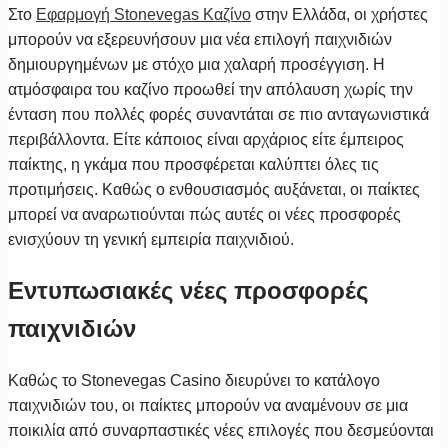
Στο
Εφαρμογή Stonevegas Καζίνο
στην Ελλάδα, οι χρήστες
μπορούν να εξερευνήσουν μια νέα επιλογή παιχνιδιών
δημιουργημένων με στόχο μια χαλαρή προσέγγιση. Η
ατμόσφαιρα του καζίνο προωθεί την απόλαυση χωρίς την
ένταση που πολλές φορές συναντάται σε πιο ανταγωνιστικά
περιβάλλοντα. Είτε κάποιος είναι αρχάριος είτε έμπειρος
παίκτης, η γκάμα που προσφέρεται καλύπτει όλες τις
προτιμήσεις. Καθώς ο ενθουσιασμός αυξάνεται, οι παίκτες
μπορεί να αναρωτιούνται πώς αυτές οι νέες προσφορές
ενισχύουν τη γενική εμπειρία παιχνιδιού.
Εντυπωσιακές νέες προσφορές
παιχνιδιών
Καθώς το Stonevegas Casino διευρύνει το κατάλογο
παιχνιδιών του, οι παίκτες μπορούν να αναμένουν σε μια
ποικιλία από συναρπαστικές νέες επιλογές που δεσμεύονται