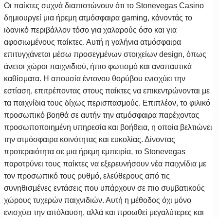
Οι παίκτες συχνά διαπιστώνουν ότι το Stonevegas Casino
δημιουργεί μια ήρεμη ατμόσφαιρα gaming, κάνοντάς το
ιδανικό περιβάλλον τόσο για χαλαρούς όσο και για
αφοσιωμένους παίκτες. Αυτή η γαλήνια ατμόσφαιρα
επιτυγχάνεται μέσω προσεγμένων στοιχείων design, όπως
άνετοι χώροι παιχνιδιού, ήπιο φωτισμό και αναπαυτικά
καθίσματα. Η απουσία έντονου θορύβου ενισχύει την
εστίαση, επιτρέποντας στους παίκτες να επικεντρώνονται με
τα παιχνίδια τους δίχως περισπασμούς. Επιπλέον, το φιλικό
προσωπικό βοηθά σε αυτήν την ατμόσφαιρα παρέχοντας
προσωποποιημένη υπηρεσία και βοήθεια, η οποία βελτιώνει
την ατμόσφαιρα κοινότητας και ευκολίας. Δίνοντας
προτεραιότητα σε μια ήρεμη εμπειρία, το Stonevegas
παροτρύνει τους παίκτες να εξερευνήσουν νέα παιχνίδια με
τον προσωπικό τους ρυθμό, ελεύθερους από τις
συνηθισμένες εντάσεις που υπάρχουν σε πιο συμβατικούς
χώρους τυχερών παιχνιδιών. Αυτή η μέθοδος όχι μόνο
ενισχύει την απόλαυση, αλλά και προωθεί μεγαλύτερες και