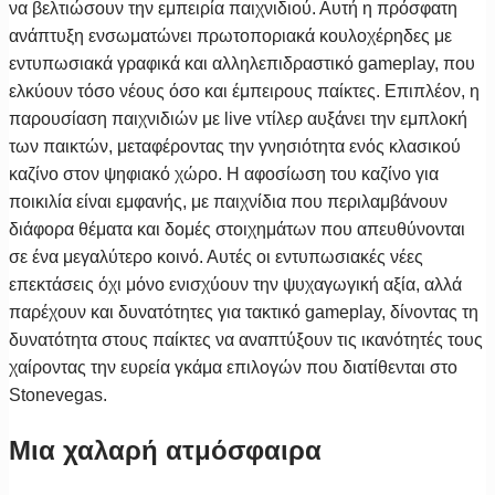
να βελτιώσουν την εμπειρία παιχνιδιού. Αυτή η πρόσφατη
ανάπτυξη ενσωματώνει πρωτοποριακά κουλοχέρηδες με
εντυπωσιακά γραφικά και αλληλεπιδραστικό gameplay, που
ελκύουν τόσο νέους όσο και έμπειρους παίκτες. Επιπλέον, η
παρουσίαση παιχνιδιών με live ντίλερ αυξάνει την εμπλοκή
των παικτών, μεταφέροντας την γνησιότητα ενός κλασικού
καζίνο στον ψηφιακό χώρο. Η αφοσίωση του καζίνο για
ποικιλία είναι εμφανής, με παιχνίδια που περιλαμβάνουν
διάφορα θέματα και δομές στοιχημάτων που απευθύνονται
σε ένα μεγαλύτερο κοινό. Αυτές οι εντυπωσιακές νέες
επεκτάσεις όχι μόνο ενισχύουν την ψυχαγωγική αξία, αλλά
παρέχουν και δυνατότητες για τακτικό gameplay, δίνοντας τη
δυνατότητα στους παίκτες να αναπτύξουν τις ικανότητές τους
χαίροντας την ευρεία γκάμα επιλογών που διατίθενται στο
Stonevegas.
Μια χαλαρή ατμόσφαιρα