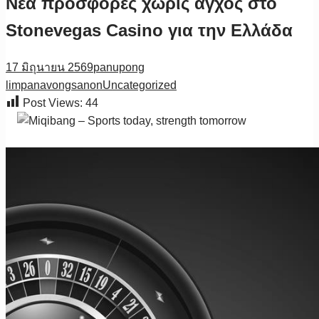
Νέα προσφορές χωρίς άγχος στο
Stonevegas Casino για την Ελλάδα
17 มิถุนายน 2569
panupong
limpanavongsanon
Uncategorized
Post Views:
44