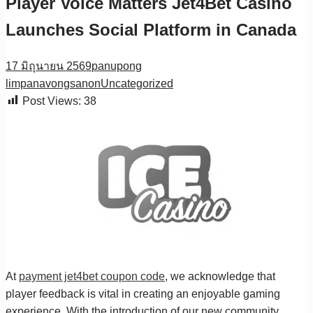
Player Voice Matters Jet4Bet Casino
Launches Social Platform in Canada
17 มิถุนายน 2569
panupong
limpanavongsanon
Uncategorized
Post Views:
38
At
payment jet4bet coupon code
, we acknowledge that
player feedback is vital in creating an enjoyable gaming
experience. With the introduction of our new community