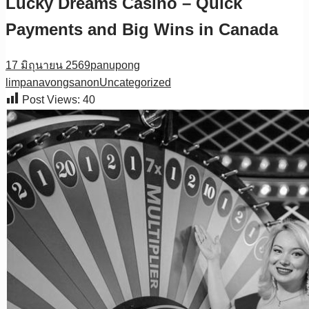
Lucky Dreams Casino – Quick
Payments and Big Wins in Canada
17 มิถุนายน 2569
panupong
limpanavongsanon
Uncategorized
Post Views:
40