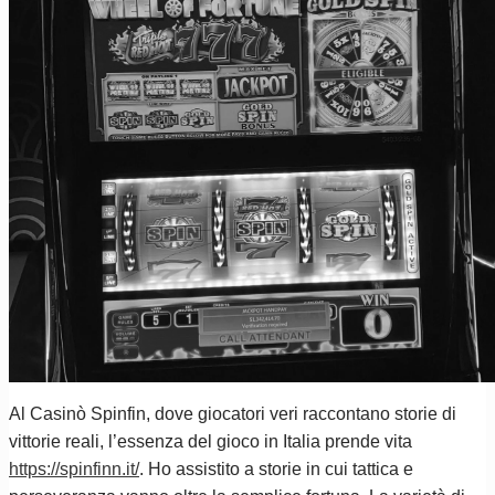
Al Casinò Spinfin, dove giocatori veri raccontano storie di
vittorie reali, l’essenza del gioco in Italia prende vita
https://spinfinn.it/
. Ho assistito a storie in cui tattica e