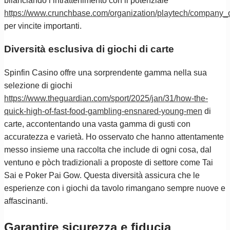
bilanciando l’intrattenimento con il potenziale
https://www.crunchbase.com/organization/playtech/company_
per vincite importanti.
Diversità esclusiva di giochi di carte
Spinfin Casino offre una sorprendente gamma nella sua
selezione di giochi
https://www.theguardian.com/sport/2025/jan/31/how-the-
quick-high-of-fast-food-gambling-ensnared-young-men
di
carte, accontentando una vasta gamma di gusti con
accuratezza e varietà. Ho osservato che hanno attentamente
messo insieme una raccolta che include di ogni cosa, dal
ventuno e pòch tradizionali a proposte di settore come Tai
Sai e Poker Pai Gow. Questa diversità assicura che le
esperienze con i giochi da tavolo rimangano sempre nuove e
affascinanti.
Garantire sicurezza e fiducia