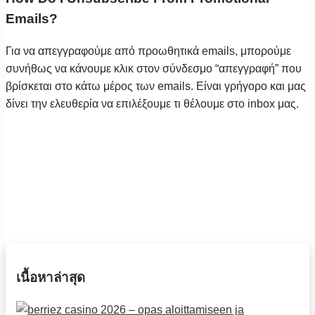
Emails?
Για να απεγγραφούμε από προωθητικά emails, μπορούμε
συνήθως να κάνουμε κλικ στον σύνδεσμο “απεγγραφή” που
βρίσκεται στο κάτω μέρος των emails. Είναι γρήγορο και μας
δίνει την ελευθερία να επιλέξουμε τι θέλουμε στο inbox μας.
เนื้อหาล่าสุด