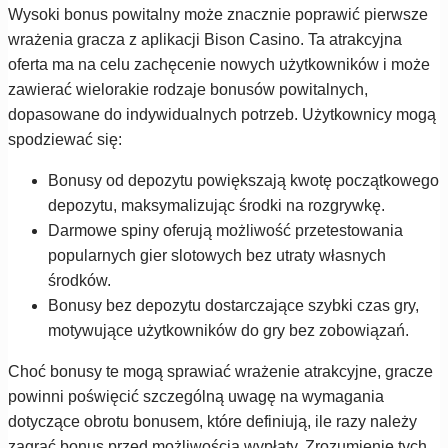
Wysoki bonus powitalny może znacznie poprawić pierwsze
wrażenia gracza z aplikacji Bison Casino. Ta atrakcyjna
oferta ma na celu zachęcenie nowych użytkowników i może
zawierać wielorakie rodzaje bonusów powitalnych,
dopasowane do indywidualnych potrzeb. Użytkownicy mogą
spodziewać się:
Bonusy od depozytu powiększają kwotę początkowego
depozytu, maksymalizując środki na rozgrywkę.
Darmowe spiny oferują możliwość przetestowania
popularnych gier slotowych bez utraty własnych
środków.
Bonusy bez depozytu dostarczające szybki czas gry,
motywujące użytkowników do gry bez zobowiązań.
Choć bonusy te mogą sprawiać wrażenie atrakcyjne, gracze
powinni poświęcić szczególną uwagę na wymagania
dotyczące obrotu bonusem, które definiują, ile razy należy
zagrać bonus przed możliwością wypłaty. Zrozumienie tych