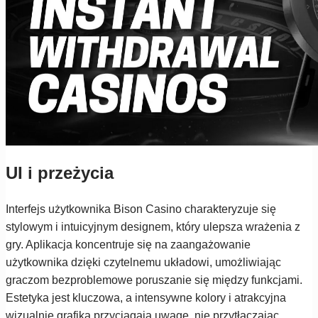
UI i przeżycia
Interfejs użytkownika Bison Casino charakteryzuje się
stylowym i intuicyjnym designem, który ulepsza wrażenia z
gry. Aplikacja koncentruje się na zaangażowanie
użytkownika dzięki czytelnemu układowi, umożliwiając
graczom bezproblemowe poruszanie się między funkcjami.
Estetyka jest kluczowa, a intensywne kolory i atrakcyjna
wizualnie grafika przyciągają uwagę, nie przytłaczając