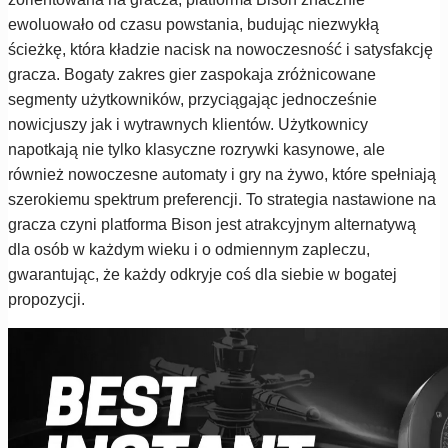
ewoluowało od czasu powstania, budując niezwykłą
ścieżkę, która kładzie nacisk na nowoczesność i satysfakcję
gracza. Bogaty zakres gier zaspokaja zróżnicowane
segmenty użytkowników, przyciągając jednocześnie
nowicjuszy jak i wytrawnych klientów. Użytkownicy
napotkają nie tylko klasyczne rozrywki kasynowe, ale
również nowoczesne automaty i gry na żywo, które spełniają
szerokiemu spektrum preferencji. To strategia nastawione na
gracza czyni platforma Bison jest atrakcyjnym alternatywą
dla osób w każdym wieku i o odmiennym zapleczu,
gwarantując, że każdy odkryje coś dla siebie w bogatej
propozycji.