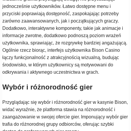
jednocześnie użytkowników. Łatwo dostępne menu i
przyciski poprawiają dostępność, zaspokajając potrzeby
zarówno zaawansowanych, jak i początkujących graczy.
Dodatkowo, interaktywne komponenty, takie jak animacje i
informacje zwrotne, dodatkowo podnoszą poziom wrażeń
użytkownika, sprawiając, że rozgrywkę bardziej angażującą.
Ogólnie rzecz biorąc, interfejs użytkownika Bison Casino
łączy funkcjonalność z atrakcyjnością wizualną, budując
środowisko, w którym użytkownicy są motywowani do
odkrywania i aktywnego uczestnictwa w grach.
Wybór i różnorodność gier
Przyglądając się wybór i różnorodność gier w kasynie Bison,
widać wyraźnie, że platforma stawia na różnorodność i
zaangażowanie w swojej ofercie gier. Imponujący wybór gier
trafia do różnorodnej grupy odbiorców, oferując szybki