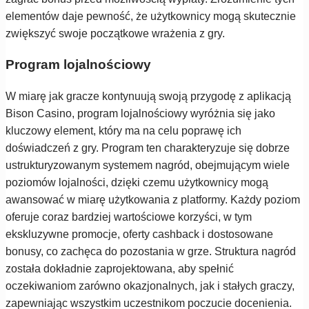
elementów daje pewność, że użytkownicy mogą skutecznie
zwiększyć swoje początkowe wrażenia z gry.
Program lojalnościowy
W miarę jak gracze kontynuują swoją przygodę z aplikacją
Bison Casino, program lojalnościowy wyróżnia się jako
kluczowy element, który ma na celu poprawę ich
doświadczeń z gry. Program ten charakteryzuje się dobrze
ustrukturyzowanym systemem nagród, obejmującym wiele
poziomów lojalności, dzięki czemu użytkownicy mogą
awansować w miarę użytkowania z platformy. Każdy poziom
oferuje coraz bardziej wartościowe korzyści, w tym
ekskluzywne promocje, oferty cashback i dostosowane
bonusy, co zachęca do pozostania w grze. Struktura nagród
została dokładnie zaprojektowana, aby spełnić
oczekiwaniom zarówno okazjonalnych, jak i stałych graczy,
zapewniając wszystkim uczestnikom poczucie docenienia.