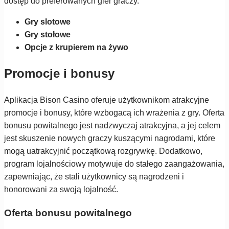
dostęp do preferowanych gier graczy.
Gry slotowe
Gry stołowe
Opcje z krupierem na żywo
Promocje i bonusy
Aplikacja Bison Casino oferuje użytkownikom atrakcyjne
promocje i bonusy, które wzbogacą ich wrażenia z gry. Oferta
bonusu powitalnego jest nadzwyczaj atrakcyjna, a jej celem
jest skuszenie nowych graczy kuszącymi nagrodami, które
mogą uatrakcyjnić początkową rozgrywkę. Dodatkowo,
program lojalnościowy motywuje do stałego zaangażowania,
zapewniając, że stali użytkownicy są nagrodzeni i
honorowani za swoją lojalność.
Oferta bonusu powitalnego