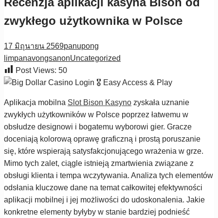
Recenzja aplikacji kasyna Bison od
zwykłego użytkownika w Polsce
17 มิถุนายน 2569
panupong
limpanavongsanon
Uncategorized
Post Views:
50
Aplikacja mobilna
Slot Bison Kasyno
zyskała uznanie
zwykłych użytkowników w Polsce poprzez łatwemu w
obsłudze designowi i bogatemu wyborowi gier. Gracze
doceniają kolorową oprawę graficzną i prostą poruszanie
się, które wspierają satysfakcjonującego wrażenia w grze.
Mimo tych zalet, ciągle istnieją zmartwienia związane z
obsługi klienta i tempa wczytywania. Analiza tych elementów
odsłania kluczowe dane na temat całkowitej efektywności
aplikacji mobilnej i jej możliwości do udoskonalenia. Jakie
konkretne elementy byłyby w stanie bardziej podnieść