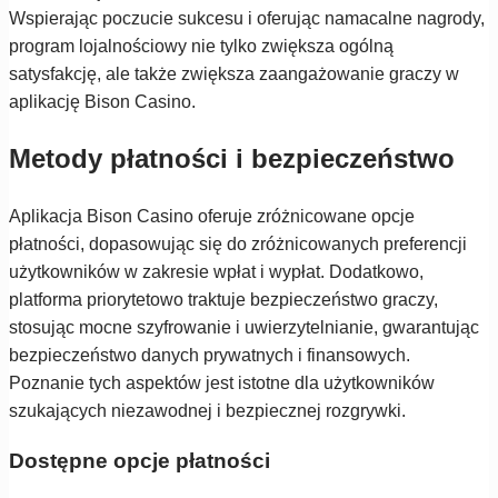
Wspierając poczucie sukcesu i oferując namacalne nagrody,
program lojalnościowy nie tylko zwiększa ogólną
satysfakcję, ale także zwiększa zaangażowanie graczy w
aplikację Bison Casino.
Metody płatności i bezpieczeństwo
Aplikacja Bison Casino oferuje zróżnicowane opcje
płatności, dopasowując się do zróżnicowanych preferencji
użytkowników w zakresie wpłat i wypłat. Dodatkowo,
platforma priorytetowo traktuje bezpieczeństwo graczy,
stosując mocne szyfrowanie i uwierzytelnianie, gwarantując
bezpieczeństwo danych prywatnych i finansowych.
Poznanie tych aspektów jest istotne dla użytkowników
szukających niezawodnej i bezpiecznej rozgrywki.
Dostępne opcje płatności