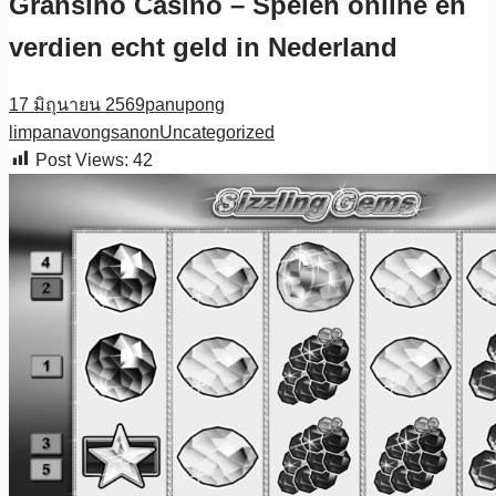
Gransino Casino – Spelen online en
verdien echt geld in Nederland
17 มิถุนายน 2569
panupong
limpanavongsanon
Uncategorized
Post Views:
42