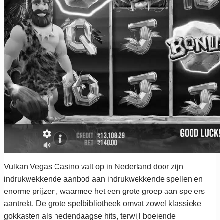
Vulkan Vegas Casino valt op in Nederland door zijn
indrukwekkende aanbod aan indrukwekkende spellen en
enorme prijzen, waarmee het een grote groep aan spelers
aantrekt. De grote spelbibliotheek omvat zowel klassieke
gokkasten als hedendaagse hits, terwijl boeiende