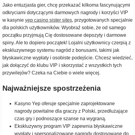
Jako entuzjasta gier, chcę przekazać kilkoma fascynującymi
odkryciami dotyczącymi darmowych nagrody i korzyści VIP
w kasynie
yep casino sister sites
, przygotowanych specjalnie
dla polskich użytkowników. Wyobraź sobie, że od samego
początku przyjmują Cię dostosowane depozyty i darmowe
spiny. Ale to dopiero początek! Lojalni użytkownicy czerpią z
ekskluzywnego systemu nagród z bonusami, takimi jak
błyskawiczne wypłaty i osobiste podejście. Chcesz wiedzieć,
jak dołączyć do klubu VIP i skorzystać z wszystkich tych
przywilejów? Czeka na Ciebie o wiele więcej.
Najważniejsze spostrzeżenia
Kasyno Yep oferuje specjalnie zaprojektowane
nagrody powitalne dla graczy z Polski, przedłużające
czas gry i podnoszące szanse na wygraną.
Ekskluzywny program VIP zapewnia błyskawiczne
wypłaty i spersonalizowane nagrody dostosowane do