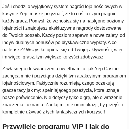
Jeśli chodzi o wyjątkowy system nagród lojalnościowych w
kasynie Yep, muszę przyznać, że to coś, o czym pragnie
każdy gracz. Pomyśl, że wznosisz się na następne poziomy
lojalności i znajdujesz ekskluzywne nagrody dostosowane
do Twoich potrzeb. Każdy poziom zapewnia nowe zalety, od
indywidualnych bonusów po błyskawiczne wypłaty. A co
najlepsze? Wszystko opiera się od Twojej aktywności, więc
im więcej grasz, tym większe korzyści zdobywasz.
Z własnego doświadczenia uwielbiam to, jak Yep Casino
zachęca mnie i przyciąga dzięki tym atrakcyjnym programom
lojalnościowym. Faktycznie rozumieją, czego oczekują
gracze tacy jak my: spełniającego przeżycia, które uznaje
nasze poświęcenie. Nie dotyczy tylko o grę, ale o wrażenie
znaczenia i uznania. Zaufaj mi, nie omin okazji, by przejść i
kompletnie używać z tych fantastycznych korzyści!
Przywileje programu VIP i jak do