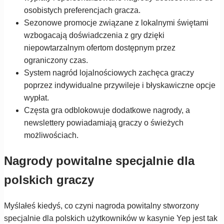
osobistych preferencjach gracza.
Sezonowe promocje związane z lokalnymi świętami
wzbogacają doświadczenia z gry dzięki
niepowtarzalnym ofertom dostępnym przez
ograniczony czas.
System nagród lojalnościowych zachęca graczy
poprzez indywidualne przywileje i błyskawiczne opcje
wypłat.
Częsta gra odblokowuje dodatkowe nagrody, a
newslettery powiadamiają graczy o świeżych
możliwościach.
Nagrody powitalne specjalnie dla
polskich graczy
Myślałeś kiedyś, co czyni nagroda powitalny stworzony
specjalnie dla polskich użytkowników w kasynie Yep jest tak