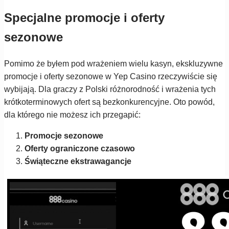
Specjalne promocje i oferty
sezonowe
Pomimo że byłem pod wrażeniem wielu kasyn, ekskluzywne
promocje i oferty sezonowe w Yep Casino rzeczywiście się
wybijają. Dla graczy z Polski różnorodność i wrażenia tych
krótkoterminowych ofert są bezkonkurencyjne. Oto powód,
dla którego nie możesz ich przegapić:
Promocje sezonowe
Oferty ograniczone czasowo
Świąteczne ekstrawagancje