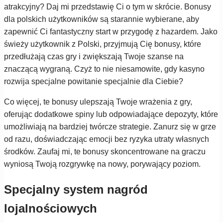
atrakcyjny? Daj mi przedstawię Ci o tym w skrócie. Bonusy
dla polskich użytkowników są starannie wybierane, aby
zapewnić Ci fantastyczny start w przygodę z hazardem. Jako
świeży użytkownik z Polski, przyjmują Cię bonusy, które
przedłużają czas gry i zwiększają Twoje szanse na
znaczącą wygraną. Czyż to nie niesamowite, gdy kasyno
rozwija specjalne powitanie specjalnie dla Ciebie?
Co więcej, te bonusy ulepszają Twoje wrażenia z gry,
oferując dodatkowe spiny lub odpowiadające depozyty, które
umożliwiają na bardziej twórcze strategie. Zanurz się w grze
od razu, doświadczając emocji bez ryzyka utraty własnych
środków. Zaufaj mi, te bonusy skoncentrowane na graczu
wyniosą Twoją rozgrywkę na nowy, porywający poziom.
Specjalny system nagród
lojalnościowych