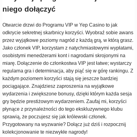
niego dołączyć
Otwarcie drzwi do Programu VIP w Yep Casino to jak
odkrycie sekretnej skarbnicy korzyści. Wyobraź sobie awans
przez wyjątkowe poziomy nagród z każdą grą, w którą grasz.
Jako członek VIP, korzystam z natychmiastowymi wypłatami,
osobistymi menedżerami kont i nagrodami skrojonymi na
miarę. Dołączenie do członkostwa VIP jest łatwe; wystarczy
regularna gra i determinacja, aby piąć się w górę rankingu. Z
każdym poziomem korzyści stają się jeszcze bardziej
pociągające. Znajdziesz zaproszenia na wyjątkowe
wydarzenia i zwiększone bonusy, dzięki którym każda sesja
gry będzie prestiżowym wydarzeniem. Zaufaj mi, korzyści
płynące z przynależności do tego ekskluzywnego klubu
sprawią, że poczujesz się jak królewski członek.
Przygotowany na wyzwanie? Dołącz już dziś i rozpocznij
kolekcjonowanie te niezwykłe nagrody!