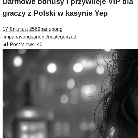
Darmowe bonusy i przywileje VIP dla
graczy z Polski w kasynie Yep
17 มิถุนายน 2569
panupong
limpanavongsanon
Uncategorized
Post Views:
40