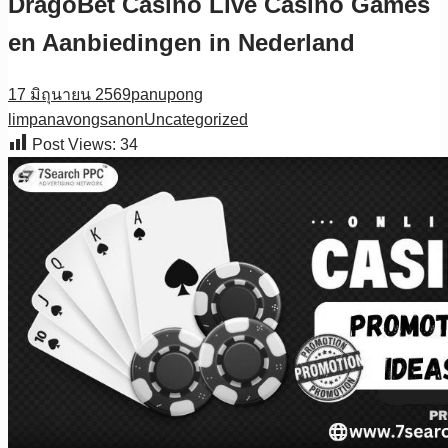
DragoBet Casino Live Casino Games
en Aanbiedingen in Nederland
17 มิถุนายน 2569
panupong
limpanavongsanon
Uncategorized
Post Views:
34