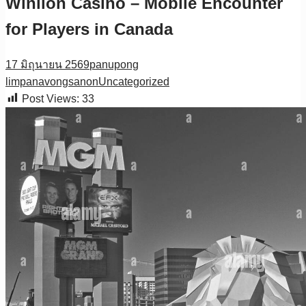
Winlion Casino – Mobile Encounter
for Players in Canada
17 มิถุนายน 2569
panupong
limpanavongsanon
Uncategorized
Post Views:
33