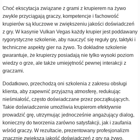
Choć ekscytacja związane z grami z krupierem na żywo
zwykle przyciągają graczy, kompetencje i fachowość
krupierów są kluczowe w zwiększeniu jakości doświadczeń
z gry. W kasynie Vulkan Vegas każdy krupier jest poddawany
rygorystyczne szkolenie, aby nauczyć się reguły gry, taktyki i
techniczne aspekty gier na żywo. To dokładne szkolenie
gwarantuje, że krupierzy posiadają nie tylko wysoki poziom
wiedzy o grze, ale także umiejętność pewnej interakcji z
graczami.
Dodatkowo, przechodzą oni szkolenia z zakresu obsługi
klienta, aby zapewnić przyjazną atmosferę, redukując
nieśmiałość, często doświadczane przez początkujących.
Takie doświadczenie umożliwia krupierom efektywnie
prowadzić grę, utrzymując jednocześnie angażujący dialog,
konieczny do tworzenia zarówno satysfakcji, jak i zaufania
wśród graczy. W rezultacie, prezentowany profesjonalizm
znacznie zwiększa jakość doświadczeń z gry na żywo.