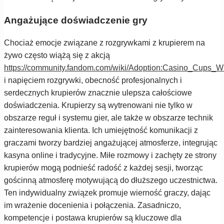
Angażujące doświadczenie gry
Chociaż emocje związane z rozgrywkami z krupierem na
żywo często wiążą się z akcją
https://community.fandom.com/wiki/Adoption:Casino_Cups_Wi
i napięciem rozgrywki, obecność profesjonalnych i
serdecznych krupierów znacznie ulepsza całościowe
doświadczenia. Krupierzy są wytrenowani nie tylko w
obszarze reguł i systemu gier, ale także w obszarze technik
zainteresowania klienta. Ich umiejętność komunikacji z
graczami tworzy bardziej angażującej atmosferze, integrując
kasyna online i tradycyjne. Miłe rozmowy i zachęty ze strony
krupierów mogą podnieść radość z każdej sesji, tworząc
gościnną atmosferę motywującą do dłuższego uczestnictwa.
Ten indywidualny związek promuje wierność graczy, dając
im wrażenie docenienia i połączenia. Zasadniczo,
kompetencje i postawa krupierów są kluczowe dla