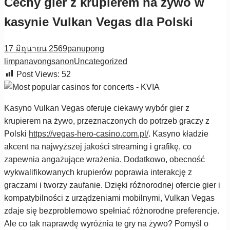
Cechy gier z krupierem na żywo w
kasynie Vulkan Vegas dla Polski
17 มิถุนายน 2569
panupong
limpanavongsanon
Uncategorized
Post Views:
52
Kasyno Vulkan Vegas oferuje ciekawy wybór gier z
krupierem na żywo, przeznaczonych do potrzeb graczy z
Polski
https://vegas-hero-casino.com.pl/
. Kasyno kładzie
akcent na najwyższej jakości streaming i grafikę, co
zapewnia angażujące wrażenia. Dodatkowo, obecność
wykwalifikowanych krupierów poprawia interakcję z
graczami i tworzy zaufanie. Dzięki różnorodnej ofercie gier i
kompatybilności z urządzeniami mobilnymi, Vulkan Vegas
zdaje się bezproblemowo spełniać różnorodne preferencje.
Ale co tak naprawdę wyróżnia te gry na żywo? Pomyśl o