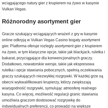
wciągającego natury gier z krupierem na żywo w kasynie
Vulkan Vegas.
Różnorodny asortyment gier
Gracze szukający wciągających wrażeń z gry w kasynie
online odkryją w Vulkan Vegas Casino bogaty asortyment
gier. Platforma oferuje rozległy asortyment gier z krupierem
na żywo, w tym klasyczne opcje, takie jak blackjack, ruletka i
bakarat, przyciągające dla konwencjonalnych graczy.
Dodatkowo, nowatorskie wersje, takie jak ekspresowa
ruletka i opcje stawiania pobocznych, spełnią oczekiwania
graczy szukających niezwykłej rozgrywki. W każdej grze są
obecni wykwalifikowani krupierzy, którzy zwiększają
wiarygodność rozgrywki, symulując atmosferę realnego
kasyna. Co więcej, możliwość regulacji granic stawiania
umożliwia graczom dostosować rozgrywkę do
indywidualnych preferencji, co prowadzi na większe