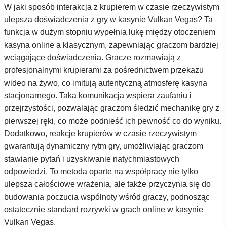
W jaki sposób interakcja z krupierem w czasie rzeczywistym
ulepsza doświadczenia z gry w kasynie Vulkan Vegas? Ta
funkcja w dużym stopniu wypełnia lukę między otoczeniem
kasyna online a klasycznym, zapewniając graczom bardziej
wciągające doświadczenia. Gracze rozmawiają z
profesjonalnymi krupierami za pośrednictwem przekazu
wideo na żywo, co imitują autentyczną atmosferę kasyna
stacjonarnego. Taka komunikacja wspiera zaufaniu i
przejrzystości, pozwalając graczom śledzić mechanikę gry z
pierwszej ręki, co może podnieść ich pewność co do wyniku.
Dodatkowo, reakcje krupierów w czasie rzeczywistym
gwarantują dynamiczny rytm gry, umożliwiając graczom
stawianie pytań i uzyskiwanie natychmiastowych
odpowiedzi. To metoda oparte na współpracy nie tylko
ulepsza całościowe wrażenia, ale także przyczynia się do
budowania poczucia wspólnoty wśród graczy, podnosząc
ostatecznie standard rozrywki w grach online w kasynie
Vulkan Vegas.