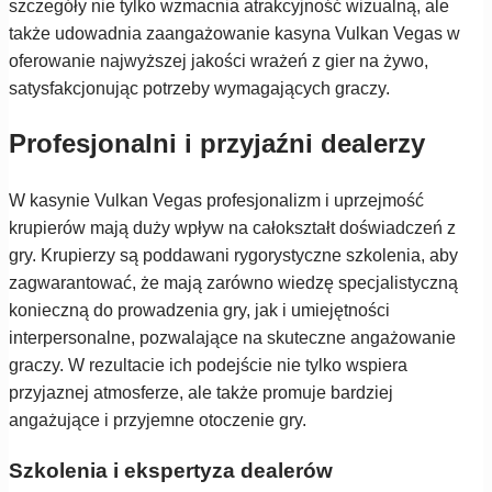
szczegóły nie tylko wzmacnia atrakcyjność wizualną, ale
także udowadnia zaangażowanie kasyna Vulkan Vegas w
oferowanie najwyższej jakości wrażeń z gier na żywo,
satysfakcjonując potrzeby wymagających graczy.
Profesjonalni i przyjaźni dealerzy
W kasynie Vulkan Vegas profesjonalizm i uprzejmość
krupierów mają duży wpływ na całokształt doświadczeń z
gry. Krupierzy są poddawani rygorystyczne szkolenia, aby
zagwarantować, że mają zarówno wiedzę specjalistyczną
konieczną do prowadzenia gry, jak i umiejętności
interpersonalne, pozwalające na skuteczne angażowanie
graczy. W rezultacie ich podejście nie tylko wspiera
przyjaznej atmosferze, ale także promuje bardziej
angażujące i przyjemne otoczenie gry.
Szkolenia i ekspertyza dealerów