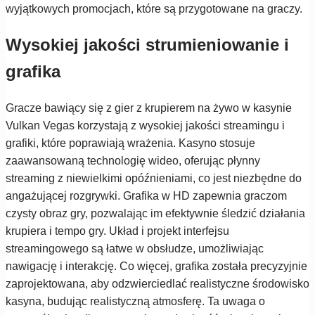
wyjątkowych promocjach, które są przygotowane na graczy.
Wysokiej jakości strumieniowanie i
grafika
Gracze bawiący się z gier z krupierem na żywo w kasynie
Vulkan Vegas korzystają z wysokiej jakości streamingu i
grafiki, które poprawiają wrażenia. Kasyno stosuje
zaawansowaną technologię wideo, oferując płynny
streaming z niewielkimi opóźnieniami, co jest niezbędne do
angażującej rozgrywki. Grafika w HD zapewnia graczom
czysty obraz gry, pozwalając im efektywnie śledzić działania
krupiera i tempo gry. Układ i projekt interfejsu
streamingowego są łatwe w obsłudze, umożliwiając
nawigację i interakcję. Co więcej, grafika została precyzyjnie
zaprojektowana, aby odzwierciedlać realistyczne środowisko
kasyna, budując realistyczną atmosferę. Ta uwaga o